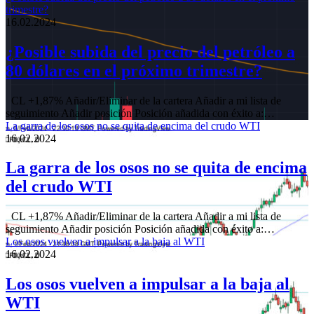
trimestre?
16.02.2024
¿Posible subida del precio del petróleo a
80 dólares en el próximo trimestre?
CL +1,87% Añadir/Eliminar de la cartera Añadir a mi lista de
seguimiento Añadir posición Posición añadida con éxito a:…
La garra de los osos no se quita de encima del crudo WTI
16.02.2024
La garra de los osos no se quita de encima
del crudo WTI
CL +1,87% Añadir/Eliminar de la cartera Añadir a mi lista de
seguimiento Añadir posición Posición añadida con éxito a:…
Los osos vuelven a impulsar a la baja al WTI
16.02.2024
Los osos vuelven a impulsar a la baja al
WTI