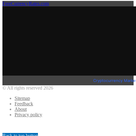
FreeCurrencyRates.com
Cryptocurrency Marke
© All rights reserved 2026
Sitemap
Feedback
About
Privacy policy
Back to top button