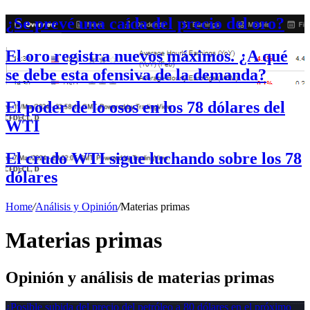
¿Se prevé una caída del precio del oro?
El oro registra nuevos máximos. ¿A qué
se debe esta ofensiva de la demanda?
El poder de lo osos en los 78 dólares del
WTI
El crudo WTI sigue luchando sobre los 78
dólares
Home
/
Análisis y Opinión
/
Materias primas
Materias primas
Opinión y análisis de materias primas
¿Posible subida del precio del petróleo a 80 dólares en el próximo