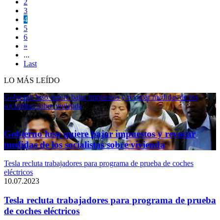
2
3
4
5
6
»
...
Last
LO MÁS LEÍDO
Gobierno luso quiere bajar impuestos y revocar medidas de los
socialistas sobre vivienda
11.04.2024
Gobierno luso quiere bajar impuestos y revocar
medidas de los socialistas sobre vivienda
Tesla recluta trabajadores para programa de prueba de coches
eléctricos
10.07.2023
Tesla recluta trabajadores para programa de prueba
de coches eléctricos