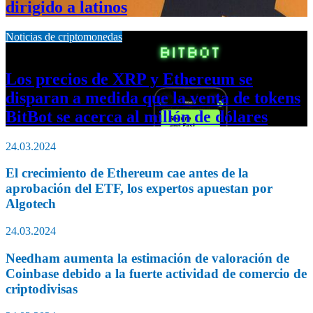
dirigido a latinos
Noticias de criptomonedas
13.03.2024
Los precios de XRP y Ethereum se
disparan a medida que la venta de tokens
BitBot se acerca al millón de dólares
24.03.2024
El crecimiento de Ethereum cae antes de la
aprobación del ETF, los expertos apuestan por
Algotech
24.03.2024
Needham aumenta la estimación de valoración de
Coinbase debido a la fuerte actividad de comercio de
criptodivisas