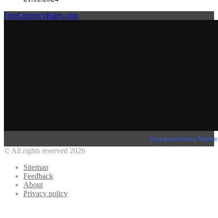
FreeCurrencyRates.com
Cryptocurrency Marke
© All rights reserved 2026
Sitemap
Feedback
About
Privacy policy