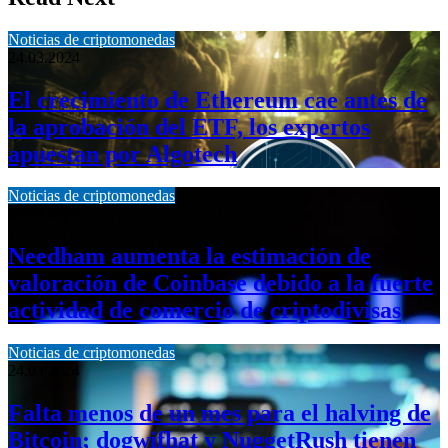
Noticias de criptomonedas
24.03.2024
El crecimiento de Ethereum cae antes de
la aprobación del ETF, los expertos
apuestan por Algotech
Noticias de criptomonedas
24.03.2024
Needham aumenta la estimación de
valoración de Coinbase debido a la fuerte
actividad de comercio de criptodivisas
Noticias de criptomonedas
24.03.2024
Falta menos de un mes para el halving de
Bitcoin; dogwifhat y NuggetRush tienen