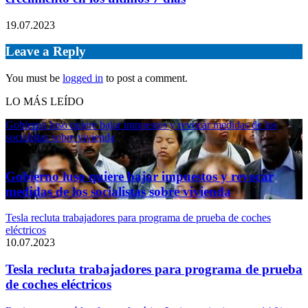
19.07.2023
Leave a Reply
You must be
logged in
to post a comment.
LO MÁS LEÍDO
Gobierno luso quiere bajar impuestos y revocar medidas de los
socialistas sobre vivienda
11.04.2024
Gobierno luso quiere bajar impuestos y revocar
medidas de los socialistas sobre vivienda
Tesla recluta trabajadores para programa de prueba de coches
eléctricos
10.07.2023
Tesla recluta trabajadores para programa de prueba
de coches eléctricos