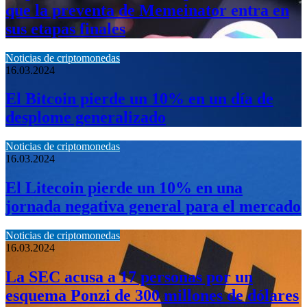
que la preventa de Memeinator entra en
sus etapas finales
Noticias de criptomonedas
16.03.2024
El Bitcoin pierde un 10% en un día de
desplome generalizado
Noticias de criptomonedas
16.03.2024
El Litecoin pierde un 10% en una
jornada negativa general para el mercado
Noticias de criptomonedas
16.03.2024
La SEC acusa a 17 personas por un
esquema Ponzi de 300 millones de dólares