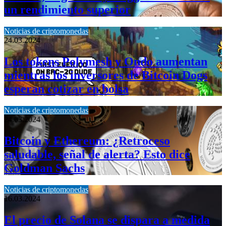
un rendimiento superior
Noticias de criptomonedas
24.03.2024
Los tokens Polymesh y Ondo aumentan
mientras los inversores de Bitcoin Dogs
esperan cotizar en bolsa
Noticias de criptomonedas
24.03.2024
Bitcoin y Ethereum: ¿Retroceso
saludable, señal de alerta? Esto dice
Goldman Sachs
Noticias de criptomonedas
16.03.2024
El precio de Solana se dispara a medida