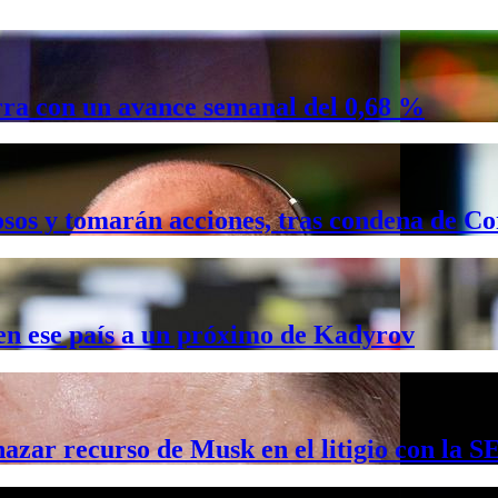
rra con un avance semanal del 0,68 %
osos y tomarán acciones, tras condena de C
 en ese país a un próximo de Kadyrov
ar recurso de Musk en el litigio con la S