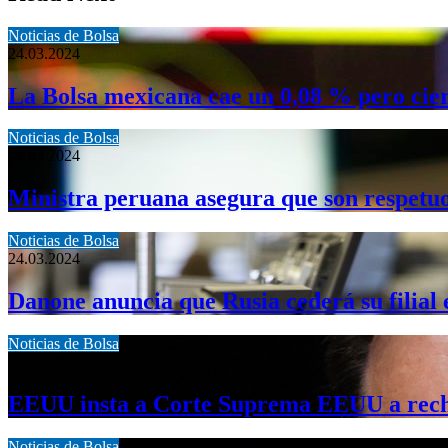
Noticias de Bolsa
24.03.2024
La Bolsa mexicana cae un 0,08 % pero cie
Noticias de Bolsa
24.03.2024
Ministra peruana asegura que son respetu
Noticias de Bolsa
24.03.2024
Danone anuncia que Rusia cederá su filial
Noticias de Bolsa
24.03.2024
EEUU insta a Corte Suprema EEUU a rechaz
Noticias de Bolsa