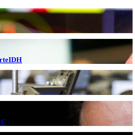
orteIDH
EC