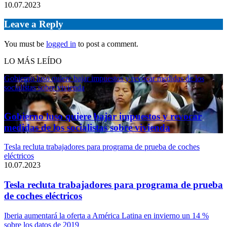
10.07.2023
Leave a Reply
You must be
logged in
to post a comment.
LO MÁS LEÍDO
Gobierno luso quiere bajar impuestos y revocar medidas de los
socialistas sobre vivienda
11.04.2024
Gobierno luso quiere bajar impuestos y revocar
medidas de los socialistas sobre vivienda
Tesla recluta trabajadores para programa de prueba de coches
eléctricos
10.07.2023
Tesla recluta trabajadores para programa de prueba
de coches eléctricos
Iberia aumentará la oferta a América Latina en invierno un 14 %
sobre los datos de 2019