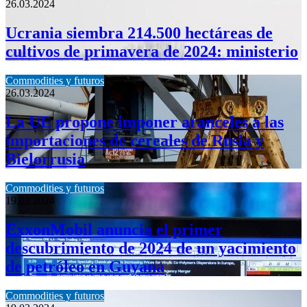
26.03.2024
Ucrania siembra 214.500 hectáreas de
cultivos de primavera de 2024: ministerio
Commodities y futuros
26.03.2024
La UE propone imponer aranceles a las
importaciones de cereales de Rusia y
Bielorrusia
Commodities y futuros
19.03.2024
ExxonMobil anuncia el primer
descubrimiento de 2024 de un yacimiento
de petróleo en Guyana
Commodities y futuros