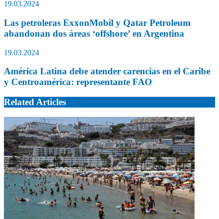
19.03.2024
Las petroleras ExxonMobil y Qatar Petroleum
abandonan dos áreas ‘offshore’ en Argentina
19.03.2024
América Latina debe atender carencias en el Caribe
y Centroamérica: representante FAO
Related Articles