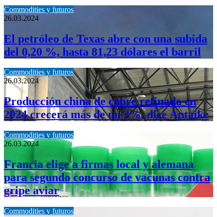
Commodities y futuros
26.03.2024
El petróleo de Texas abre con una subida
del 0,20 %, hasta 81,23 dólares el barril
Commodities y futuros
26.03.2024
Producción china de cobre refinado en
2024 crecerá más de un 3%, dice Antaike
Commodities y futuros
26.03.2024
Francia elige a firmas local y alemana
para segundo concurso de vacunas contra
gripe aviar
Commodities y futuros