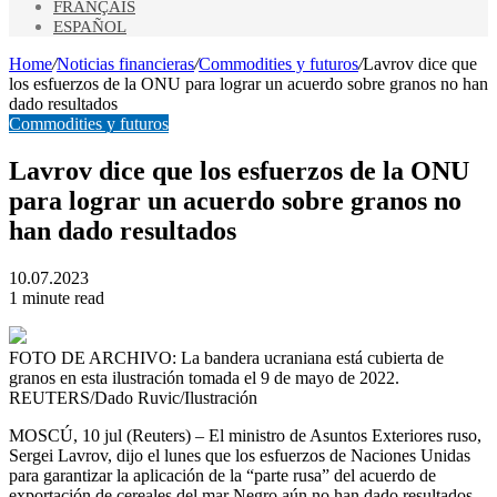
FRANÇAIS
ESPAÑOL
Home
/
Noticias financieras
/
Commodities y futuros
/
Lavrov dice que
los esfuerzos de la ONU para lograr un acuerdo sobre granos no han
dado resultados
Commodities y futuros
Lavrov dice que los esfuerzos de la ONU
para lograr un acuerdo sobre granos no
han dado resultados
10.07.2023
1 minute read
FOTO DE ARCHIVO: La bandera ucraniana está cubierta de
granos en esta ilustración tomada el 9 de mayo de 2022.
REUTERS/Dado Ruvic/Ilustración
MOSCÚ, 10 jul (Reuters) – El ministro de Asuntos Exteriores ruso,
Sergei Lavrov, dijo el lunes que los esfuerzos de Naciones Unidas
para garantizar la aplicación de la “parte rusa” del acuerdo de
exportación de cereales del mar Negro aún no han dado resultados.