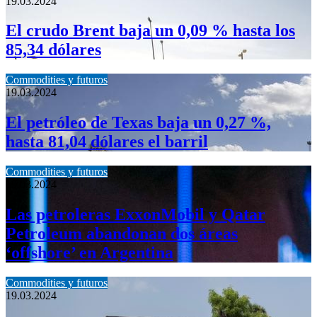
19.03.2024
El crudo Brent baja un 0,09 % hasta los
85,34 dólares
Commodities y futuros
19.03.2024
El petróleo de Texas baja un 0,27 %,
hasta 81,04 dólares el barril
Commodities y futuros
19.03.2024
Las petroleras ExxonMobil y Qatar
Petroleum abandonan dos áreas
‘offshore’ en Argentina
Commodities y futuros
19.03.2024