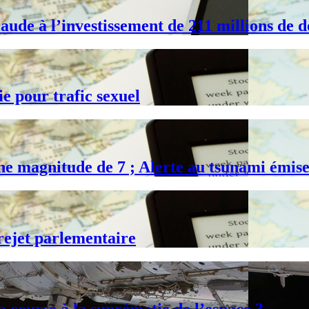
ude à l’investissement de 211 millions de d
ie pour trafic sexuel
ne magnitude de 7 ; Alerte au tsunami émis
 rejet parlementaire
la course à la suprématie de l’espace ?