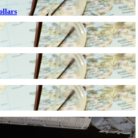
ollars
e