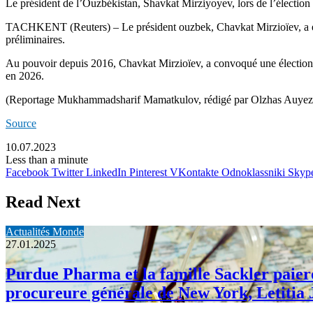
Le président de l’Ouzbékistan, Shavkat Mirziyoyev, lors de l’élection
TACHKENT (Reuters) – Le président ouzbek, Chavkat Mirzioïev, a été 
préliminaires.
Au pouvoir depuis 2016, Chavkat Mirzioïev, a convoqué une élection ant
en 2026.
(Reportage Mukhammadsharif Mamatkulov, rédigé par Olzhas Auyezov 
Source
10.07.2023
Less than a minute
Facebook
Twitter
LinkedIn
Pinterest
VKontakte
Odnoklassniki
Skyp
Read Next
Actualités Monde
27.01.2025
Purdue Pharma et la famille Sackler paieron
procureure générale de New York, Letitia