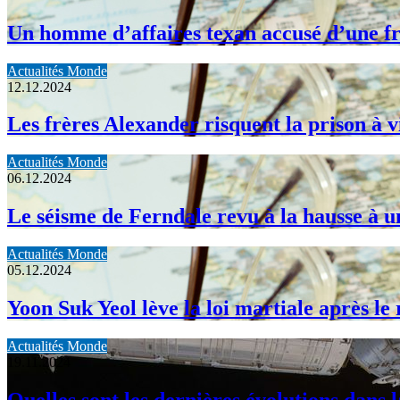
Un homme d’affaires texan accusé d’une fra
Actualités Monde
12.12.2024
Les frères Alexander risquent la prison à v
Actualités Monde
06.12.2024
Le séisme de Ferndale revu à la hausse à u
Actualités Monde
05.12.2024
Yoon Suk Yeol lève la loi martiale après le
Actualités Monde
19.11.2024
Quelles sont les dernières évolutions dans 