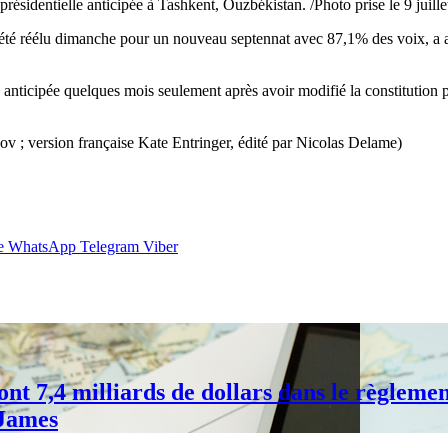
 présidentielle anticipée à Tashkent, Ouzbékistan. /Photo prise le 9 j
réélu dimanche pour un nouveau septennat avec 87,1% des voix, a anno
icipée quelques mois seulement après avoir modifié la constitution pour
; version française Kate Entringer, édité par Nicolas Delame)
e
WhatsApp
Telegram
Viber
t 7,4 milliards de dollars dans le règlement
 James