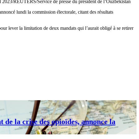
uillet 2023/REUTERS/Service de presse du président de l’Ouzbékistan
ncé lundi la commission électorale, citant des résultats
 lever la limitation de deux mandats qui l’aurait obligé à se retirer
 de la crise des opioïdes, annonce la