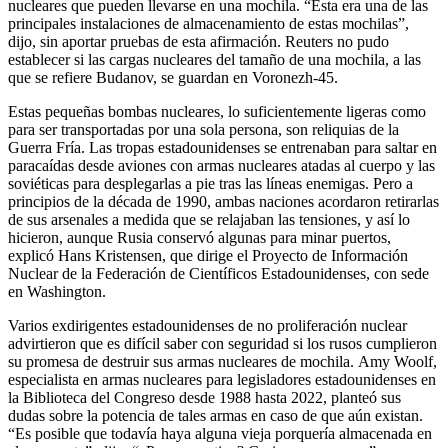
nucleares que pueden llevarse en una mochila. “Esta era una de las
principales instalaciones de almacenamiento de estas mochilas”,
dijo, sin aportar pruebas de esta afirmación. Reuters no pudo
establecer si las cargas nucleares del tamaño de una mochila, a las
que se refiere Budanov, se guardan en Voronezh-45.
Estas pequeñas bombas nucleares, lo suficientemente ligeras como
para ser transportadas por una sola persona, son reliquias de la
Guerra Fría. Las tropas estadounidenses se entrenaban para saltar en
paracaídas desde aviones con armas nucleares atadas al cuerpo y las
soviéticas para desplegarlas a pie tras las líneas enemigas. Pero a
principios de la década de 1990, ambas naciones acordaron retirarlas
de sus arsenales a medida que se relajaban las tensiones, y así lo
hicieron, aunque Rusia conservó algunas para minar puertos,
explicó Hans Kristensen, que dirige el Proyecto de Información
Nuclear de la Federación de Científicos Estadounidenses, con sede
en Washington.
Varios exdirigentes estadounidenses de no proliferación nuclear
advirtieron que es difícil saber con seguridad si los rusos cumplieron
su promesa de destruir sus armas nucleares de mochila. Amy Woolf,
especialista en armas nucleares para legisladores estadounidenses en
la Biblioteca del Congreso desde 1988 hasta 2022, planteó sus
dudas sobre la potencia de tales armas en caso de que aún existan.
“Es posible que todavía haya alguna vieja porquería almacenada en