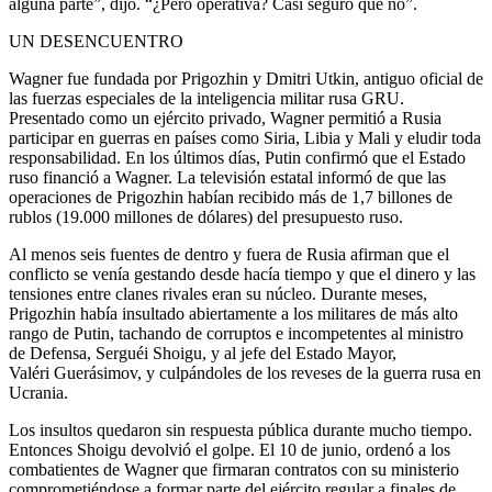
alguna parte”, dijo. “¿Pero operativa? Casi seguro que no”.
UN DESENCUENTRO
Wagner fue fundada por Prigozhin y Dmitri Utkin, antiguo oficial de
las fuerzas especiales de la inteligencia militar rusa GRU.
Presentado como un ejército privado, Wagner permitió a Rusia
participar en guerras en países como Siria, Libia y Mali y eludir toda
responsabilidad. En los últimos días, Putin confirmó que el Estado
ruso financió a Wagner. La televisión estatal informó de que las
operaciones de Prigozhin habían recibido más de 1,7 billones de
rublos (19.000 millones de dólares) del presupuesto ruso.
Al menos seis fuentes de dentro y fuera de Rusia afirman que el
conflicto se venía gestando desde hacía tiempo y que el dinero y las
tensiones entre clanes rivales eran su núcleo. Durante meses,
Prigozhin había insultado abiertamente a los militares de más alto
rango de Putin, tachando de corruptos e incompetentes al ministro
de Defensa, Serguéi Shoigu, y al jefe del Estado Mayor,
Valéri Guerásimov, y culpándoles de los reveses de la guerra rusa en
Ucrania.
Los insultos quedaron sin respuesta pública durante mucho tiempo.
Entonces Shoigu devolvió el golpe. El 10 de junio, ordenó a los
combatientes de Wagner que firmaran contratos con su ministerio
comprometiéndose a formar parte del ejército regular a finales de