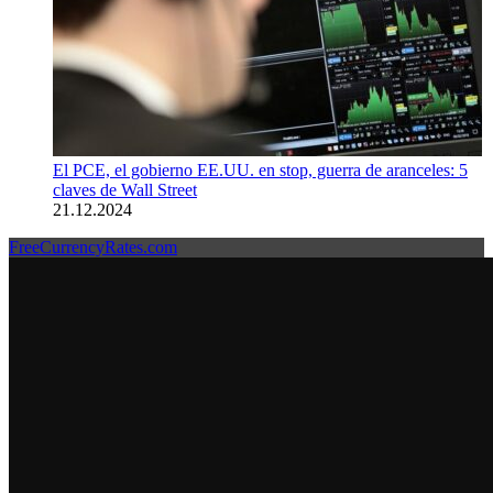
El PCE, el gobierno EE.UU. en stop, guerra de aranceles: 5
claves de Wall Street
21.12.2024
FreeCurrencyRates.com