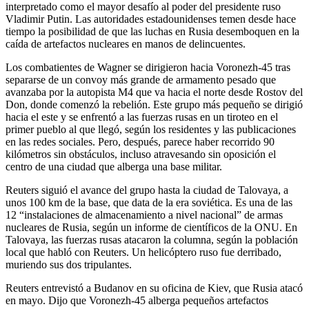
interpretado como el mayor desafío al poder del presidente ruso
Vladimir Putin. Las autoridades estadounidenses temen desde hace
tiempo la posibilidad de que las luchas en Rusia desemboquen en la
caída de artefactos nucleares en manos de delincuentes.
Los combatientes de Wagner se dirigieron hacia Voronezh-45 tras
separarse de un convoy más grande de armamento pesado que
avanzaba por la autopista M4 que va hacia el norte desde Rostov del
Don, donde comenzó la rebelión. Este grupo más pequeño se dirigió
hacia el este y se enfrentó a las fuerzas rusas en un tiroteo en el
primer pueblo al que llegó, según los residentes y las publicaciones
en las redes sociales. Pero, después, parece haber recorrido 90
kilómetros sin obstáculos, incluso atravesando sin oposición el
centro de una ciudad que alberga una base militar.
Reuters siguió el avance del grupo hasta la ciudad de Talovaya, a
unos 100 km de la base, que data de la era soviética. Es una de las
12 “instalaciones de almacenamiento a nivel nacional” de armas
nucleares de Rusia, según un informe de científicos de la ONU. En
Talovaya, las fuerzas rusas atacaron la columna, según la población
local que habló con Reuters. Un helicóptero ruso fue derribado,
muriendo sus dos tripulantes.
Reuters entrevistó a Budanov en su oficina de Kiev, que Rusia atacó
en mayo. Dijo que Voronezh-45 alberga pequeños artefactos