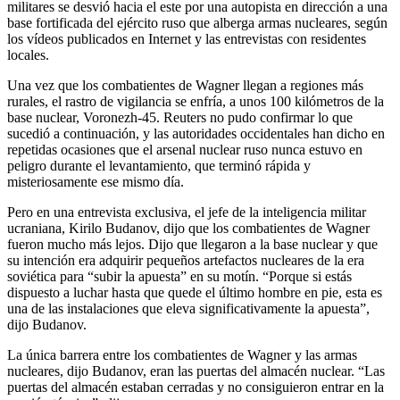
militares se desvió hacia el este por una autopista en dirección a una
base fortificada del ejército ruso que alberga armas nucleares, según
los vídeos publicados en Internet y las entrevistas con residentes
locales.
Una vez que los combatientes de Wagner llegan a regiones más
rurales, el rastro de vigilancia se enfría, a unos 100 kilómetros de la
base nuclear, Voronezh-45. Reuters no pudo confirmar lo que
sucedió a continuación, y las autoridades occidentales han dicho en
repetidas ocasiones que el arsenal nuclear ruso nunca estuvo en
peligro durante el levantamiento, que terminó rápida y
misteriosamente ese mismo día.
Pero en una entrevista exclusiva, el jefe de la inteligencia militar
ucraniana, Kirilo Budanov, dijo que los combatientes de Wagner
fueron mucho más lejos. Dijo que llegaron a la base nuclear y que
su intención era adquirir pequeños artefactos nucleares de la era
soviética para “subir la apuesta” en su motín. “Porque si estás
dispuesto a luchar hasta que quede el último hombre en pie, esta es
una de las instalaciones que eleva significativamente la apuesta”,
dijo Budanov.
La única barrera entre los combatientes de Wagner y las armas
nucleares, dijo Budanov, eran las puertas del almacén nuclear. “Las
puertas del almacén estaban cerradas y no consiguieron entrar en la