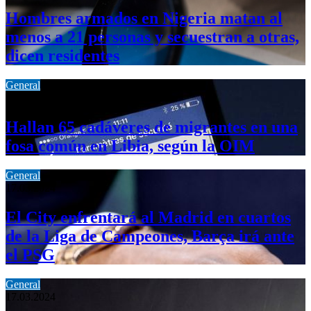
Hombres armados en Nigeria matan al
menos a 21 personas y secuestran a otras,
dicen residentes
General
24.03.2024
Hallan 65 cadáveres de migrantes en una
fosa común en Libia, según la OIM
General
17.03.2024
El City enfrentará al Madrid en cuartos
de la Liga de Campeones, Barça irá ante
el PSG
General
17.03.2024