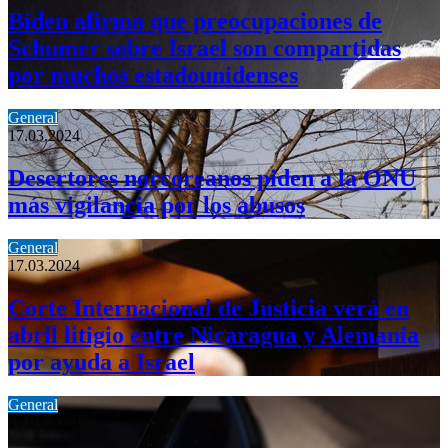
Biden afirma que preocupaciones de
Schumer sobre Israel son compartidas
por muchos estadounidenses
General
17.03.2024
Desertores norcoreanos piden a la ONU
más vigilancia por los abusos
General
17.03.2024
Corte Internacional de Justicia verá en
abril litigio entre Nicaragua y Alemania
por ayuda a Israel
General
17.03.2024