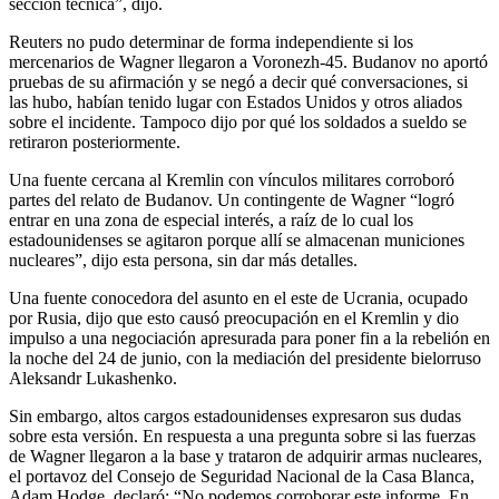
sección técnica”, dijo.
Reuters no pudo determinar de forma independiente si los
mercenarios de Wagner llegaron a Voronezh-45. Budanov no aportó
pruebas de su afirmación y se negó a decir qué conversaciones, si
las hubo, habían tenido lugar con Estados Unidos y otros aliados
sobre el incidente. Tampoco dijo por qué los soldados a sueldo se
retiraron posteriormente.
Una fuente cercana al Kremlin con vínculos militares corroboró
partes del relato de Budanov. Un contingente de Wagner “logró
entrar en una zona de especial interés, a raíz de lo cual los
estadounidenses se agitaron porque allí se almacenan municiones
nucleares”, dijo esta persona, sin dar más detalles.
Una fuente conocedora del asunto en el este de Ucrania, ocupado
por Rusia, dijo que esto causó preocupación en el Kremlin y dio
impulso a una negociación apresurada para poner fin a la rebelión en
la noche del 24 de junio, con la mediación del presidente bielorruso
Aleksandr Lukashenko.
Sin embargo, altos cargos estadounidenses expresaron sus dudas
sobre esta versión. En respuesta a una pregunta sobre si las fuerzas
de Wagner llegaron a la base y trataron de adquirir armas nucleares,
el portavoz del Consejo de Seguridad Nacional de la Casa Blanca,
Adam Hodge, declaró: “No podemos corroborar este informe. En