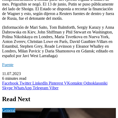
mes. Prigozhin se negó. El 13 de junio, Putin se puso públicamente
del lado de Shoigu. El Estado se disponía a recortar la financiación
de Wagner y esto, según dijeron a Reuters fuentes de dentro y fuera
de Rusia, fue el detonante del motín.
(Información de Mari Saito, Tom Balmforth, Sergiy Karazy y Anna
Dabrowska en Kiev, John Shiffman y Phil Stewart en Washington,
Polina Nikolskaya en Londres, Maria Tsvetkova en Nueva York,
Anton Zverev, Christian Lowe en París, David Gauthier-Villars en
Estambul, Stephen Grey, Reade Levinson y Eleanor Whalley en
Londres, Milan Pavicic y Daria Shamonova en Gdansk; editado en
español por Javi West Larrañaga)
Fuente
11.07.2023
6 minutes read
Facebook
Twitter
LinkedIn
Pinterest
VKontakte
Odnoklassniki
Skype
WhatsApp
Telegram
Viber
Read Next
General
24.03.2024