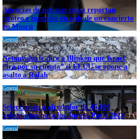
Agencias de noticias rusas reportan
tiroteo e incendio en sede de un concierto
en Moscú
General
24.03.2024
Netanyahu le dice a Blinken que Israel
“irá por su cuenta” si EEUU se opone a
asalto a Ráfah
General
24.03.2024
Seleccionan a alrededor de 45.000
voluntarios para los Juegos París 2024
General
24.03.2024