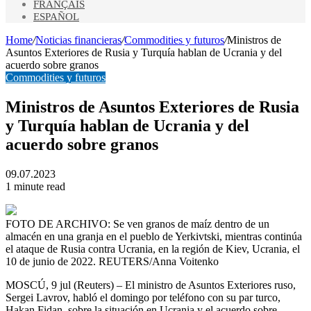
FRANÇAIS
ESPAÑOL
Home
/
Noticias financieras
/
Commodities y futuros
/
Ministros de
Asuntos Exteriores de Rusia y Turquía hablan de Ucrania y del
acuerdo sobre granos
Commodities y futuros
Ministros de Asuntos Exteriores de Rusia
y Turquía hablan de Ucrania y del
acuerdo sobre granos
09.07.2023
1 minute read
FOTO DE ARCHIVO: Se ven granos de maíz dentro de un
almacén en una granja en el pueblo de Yerkivtski, mientras continúa
el ataque de Rusia contra Ucrania, en la región de Kiev, Ucrania, el
10 de junio de 2022. REUTERS/Anna Voitenko
MOSCÚ, 9 jul (Reuters) – El ministro de Asuntos Exteriores ruso,
Sergei Lavrov, habló el domingo por teléfono con su par turco,
Hakan Fidan, sobre la situación en Ucrania y el acuerdo sobre