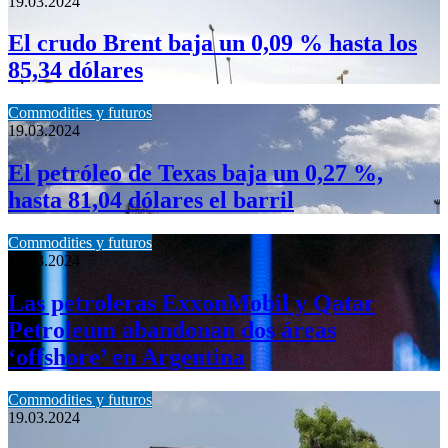
19.03.2024
El crudo Brent baja un 0,09 % hasta los
85,34 dólares
Commodities y futuros
19.03.2024
El petróleo de Texas baja un 0,27 %,
hasta 81,04 dólares el barril
Commodities y futuros
19.03.2024
Las petroleras ExxonMobil y Qatar
Petroleum abandonan dos áreas
‘offshore’ en Argentina
Commodities y futuros
19.03.2024