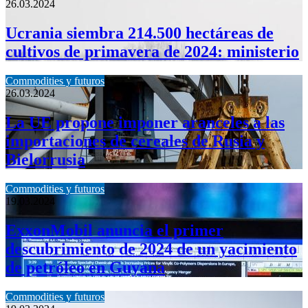
26.03.2024
Ucrania siembra 214.500 hectáreas de
cultivos de primavera de 2024: ministerio
Commodities y futuros
26.03.2024
La UE propone imponer aranceles a las
importaciones de cereales de Rusia y
Bielorrusia
Commodities y futuros
19.03.2024
ExxonMobil anuncia el primer
descubrimiento de 2024 de un yacimiento
de petróleo en Guyana
Commodities y futuros