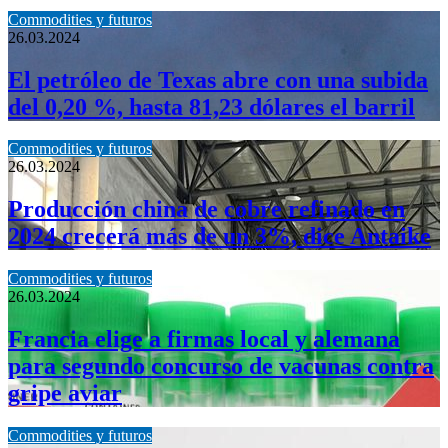
Commodities y futuros
26.03.2024
El petróleo de Texas abre con una subida
del 0,20 %, hasta 81,23 dólares el barril
Commodities y futuros
26.03.2024
Producción china de cobre refinado en
2024 crecerá más de un 3%, dice Antaike
Commodities y futuros
26.03.2024
Francia elige a firmas local y alemana
para segundo concurso de vacunas contra
gripe aviar
Commodities y futuros