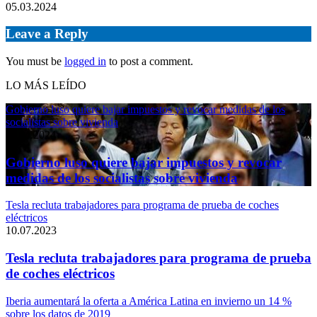
05.03.2024
Leave a Reply
You must be
logged in
to post a comment.
LO MÁS LEÍDO
Gobierno luso quiere bajar impuestos y revocar medidas de los
socialistas sobre vivienda
11.04.2024
Gobierno luso quiere bajar impuestos y revocar
medidas de los socialistas sobre vivienda
Tesla recluta trabajadores para programa de prueba de coches
eléctricos
10.07.2023
Tesla recluta trabajadores para programa de prueba
de coches eléctricos
Iberia aumentará la oferta a América Latina en invierno un 14 %
sobre los datos de 2019