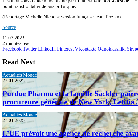
Les livraisons d’aide humanitaire par l’Onu dans le nord-ouest de la Sy
point transfrontalier depuis la Turquie.
(Reportage Michelle Nichols; version française Jean Terzian)
Source
11.07.2023
2 minutes read
Facebook
Twitter
LinkedIn
Pinterest
VKontakte
Odnoklassniki
Skyp
Read Next
Actualités Monde
27.01.2025
Purdue Pharma et la famille Sackler paieron
procureure générale de New York, Letitia
Actualités Monde
27.01.2025
L’UE prévoit une agence de recherche avanc