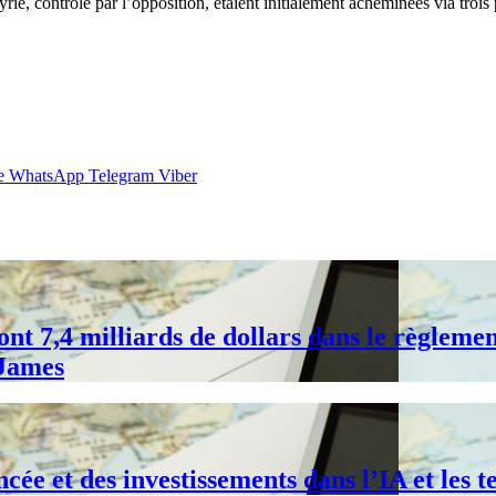
rie, contrôlé par l’opposition, étaient initialement acheminées via trois
e
WhatsApp
Telegram
Viber
t 7,4 milliards de dollars dans le règlement
 James
ée et des investissements dans l’IA et les 