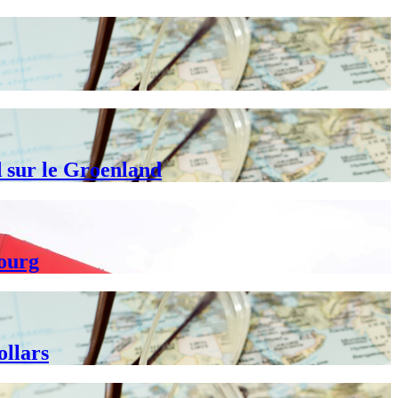
d sur le Groenland
bourg
ollars