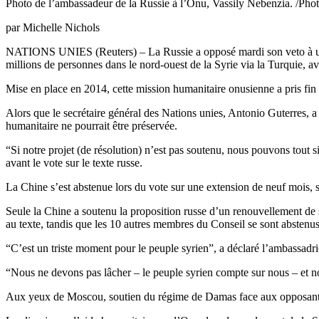
Photo de l’ambassadeur de la Russie à l’Onu, Vassily Nebenzia. /P
par Michelle Nichols
NATIONS UNIES (Reuters) – La Russie a opposé mardi son veto à un pr
millions de personnes dans le nord-ouest de la Syrie via la Turquie, 
Mise en place en 2014, cette mission humanitaire onusienne a pris fin l
Alors que le secrétaire général des Nations unies, Antonio Guterres, a
humanitaire ne pourrait être préservée.
“Si notre projet (de résolution) n’est pas soutenu, nous pouvons tout 
avant le vote sur le texte russe.
La Chine s’est abstenue lors du vote sur une extension de neuf mois, s
Seule la Chine a soutenu la proposition russe d’un renouvellement de
au texte, tandis que les 10 autres membres du Conseil se sont abstenus
“C’est un triste moment pour le peuple syrien”, a déclaré l’ambassadr
“Nous ne devons pas lâcher – le peuple syrien compte sur nous – et nou
Aux yeux de Moscou, soutien du régime de Damas face aux opposants au p