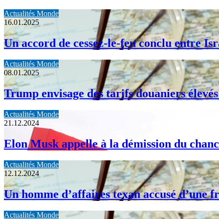
Actualités Monde
16.01.2025
Un accord de cessez-le-feu conclu entre Is
Actualités Monde
08.01.2025
Trump envisage des tarifs douaniers élevé
Actualités Monde
21.12.2024
Elon Musk appelle à la démission du chanc
Actualités Monde
12.12.2024
Un homme d’affaires texan accusé d’une fra
Actualités Monde