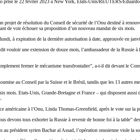
hoto prise le 22 février 2023 à New York, Etats-Unis/REUTERS/Eduar
ojet de résolution du Conseil de sécurité de l’Onu destiné à renouvel
avant de voir échouer sa proposition d’un nouveau mandat de six mois.
undi, à expiration de la dernière autorisation à date, approuvée en janvi
 dit vouloir une extension de douze mois, l’ambassadeur de la Russie à 
simplement fermer le mécanisme transfrontalier”, a-t-il dit devant le Co
oumise au Conseil par la Suisse et le Brésil, tandis que les 13 autres m
 six mois. Etats-Unis, Grande-Bretagne et France – qui disposent aussi
.
ice américaine à l’Onu, Linda Thomas-Greenfield, après le vote sur la p
s devons tous exhorter la Russie à revenir de bonne foi à la table” des d
résident syrien Bachar al Assad, l’opération onusienne viole la souvera