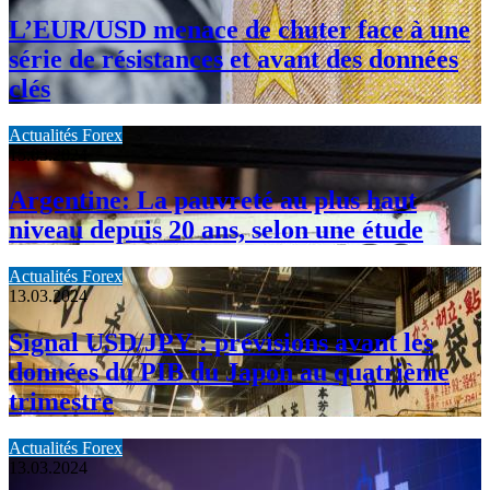
L’EUR/USD menace de chuter face à une
série de résistances et avant des données
clés
Actualités Forex
15.03.2024
Argentine: La pauvreté au plus haut
niveau depuis 20 ans, selon une étude
Actualités Forex
13.03.2024
Signal USD/JPY : prévisions avant les
données du PIB du Japon au quatrième
trimestre
Actualités Forex
13.03.2024