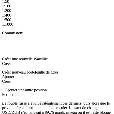
1:50
1:100
1:200
1:400
1:500
1:1000
Commission:
Créer une nouvelle Watchlist
Créer
Créer nouveau portefeuille de titres
Ajouter
Créer
+ Ajouter une autre position
Fermer
Le rouble russe a évolué latéralement ces derniers jours alors que le
prix du pétrole brut a continué de reculer. Le taux de change
USD/RUB
s’échangeait à 89,76 mardi, niveau où il est resté bloqué