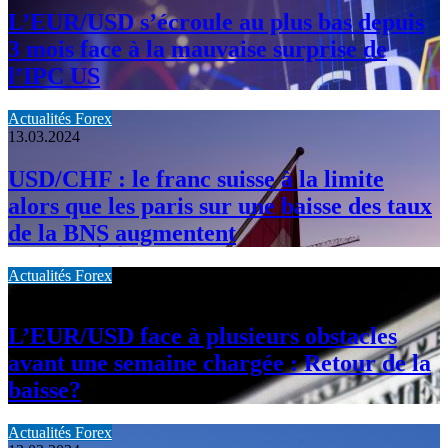
L’EUR/USD s’écroule au plus bas depuis
3 mois face à la mauvaise surprise de
l’IPC US
Actualités Forex
13.03.2024
USD/CHF : le franc suisse à la limite
alors que les paris sur une baisse des taux
de la BNS augmentent
Actualités Forex
13.03.2024
L’EUR/USD face à plusieurs obstacles
avant une semaine chargée : Retour de la
baisse?
Actualités Forex