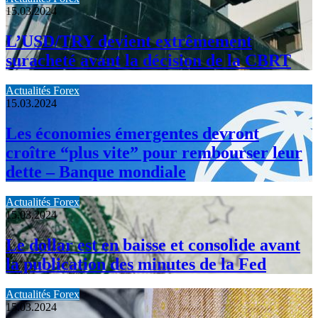
15.03.2024
L’USD/TRY devient extrêmement
suracheté avant la décision de la CBRT
Actualités Forex
15.03.2024
Les économies émergentes devront
croître “plus vite” pour rembourser leur
dette – Banque mondiale
Actualités Forex
15.03.2024
Le dollar est en baisse et consolide avant
la publication des minutes de la Fed
Actualités Forex
15.03.2024