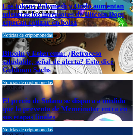
Los tokens Polymesh y Ondo aumentan
mientras los inversores de Bitcoin Dogs
esperan cotizar en bolsa
Noticias de criptomonedas
24.03.2024
Bitcoin y Ethereum: ¿Retroceso
saludable, señal de alerta? Esto dice
Goldman Sachs
Noticias de criptomonedas
16.03.2024
El precio de Solana se dispara a medida
que la preventa de Memeinator entra en
sus etapas finales
Noticias de criptomonedas