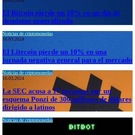
16.03.2024
El Bitcoin pierde un 10% en un día de
desplome generalizado
Noticias de criptomonedas
16.03.2024
El Litecoin pierde un 10% en una
jornada negativa general para el mercado
Noticias de criptomonedas
16.03.2024
La SEC acusa a 17 personas por un
esquema Ponzi de 300 millones de dólares
dirigido a latinos
Noticias de criptomonedas
13.03.2024