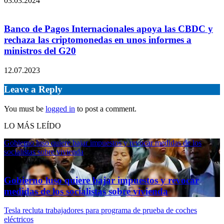
03.03.2024
Banco de Pagos Internacionales apoya las CBDC y
rechaza las criptomonedas en unos informes a
ministros del G20
12.07.2023
Leave a Reply
You must be
logged in
to post a comment.
LO MÁS LEÍDO
Gobierno luso quiere bajar impuestos y revocar medidas de los
socialistas sobre vivienda
11.04.2024
Gobierno luso quiere bajar impuestos y revocar
medidas de los socialistas sobre vivienda
Tesla recluta trabajadores para programa de prueba de coches
eléctricos