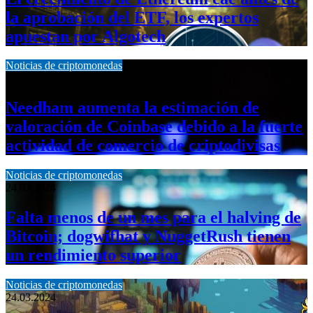
la aprobación del ETF, los expertos
apuestan por Algotech
Noticias de criptomonedas
24.03.2024
Needham aumenta la estimación de
valoración de Coinbase debido a la fuerte
actividad de comercio de criptodivisas
Noticias de criptomonedas
24.03.2024
Falta menos de un mes para el halving de
Bitcoin; dogwifhat y NuggetRush tienen
un rendimiento superior
Noticias de criptomonedas
24.03.2024