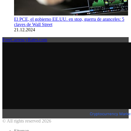
El PCE, el gobierno EE.UU. en stop, guerra de aranceles: 5
claves de Wall Street
21.12.2024
FreeCurrencyRates.com
Cryptocurrency Marke
© All rights reserved 2026
Sitemap