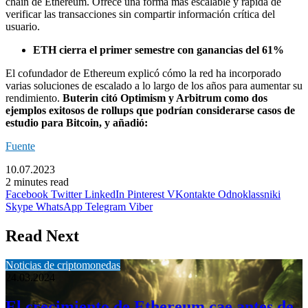
chain de Ethereum. Ofrece una forma más escalable y rápida de
verificar las transacciones sin compartir información crítica del
usuario.
ETH cierra el primer semestre con ganancias del 61%
El cofundador de Ethereum explicó cómo la red ha incorporado
varias soluciones de escalado a lo largo de los años para aumentar su
rendimiento.
Buterin citó Optimism y Arbitrum como dos
ejemplos exitosos de rollups que podrían considerarse casos de
estudio para Bitcoin, y añadió:
Fuente
10.07.2023
2 minutes read
Facebook
Twitter
LinkedIn
Pinterest
VKontakte
Odnoklassniki
Skype
WhatsApp
Telegram
Viber
Read Next
Noticias de criptomonedas
24.03.2024
El crecimiento de Ethereum cae antes de