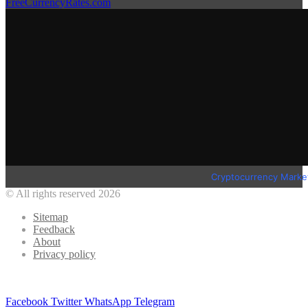
FreeCurrencyRates.com
Cryptocurrency Marke
© All rights reserved 2026
Sitemap
Feedback
About
Privacy policy
Facebook
Twitter
WhatsApp
Telegram