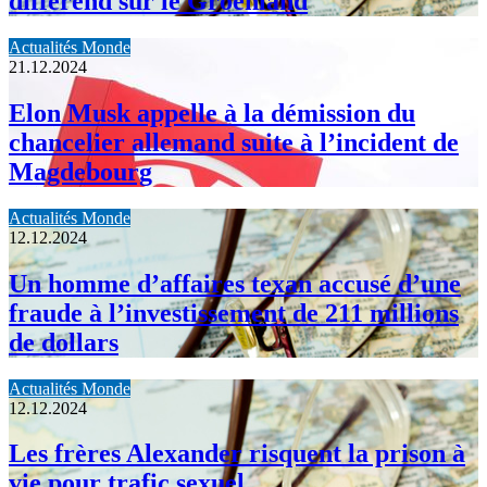
différend sur le Groenland
Actualités Monde
21.12.2024
Elon Musk appelle à la démission du
chancelier allemand suite à l’incident de
Magdebourg
Actualités Monde
12.12.2024
Un homme d’affaires texan accusé d’une
fraude à l’investissement de 211 millions
de dollars
Actualités Monde
12.12.2024
Les frères Alexander risquent la prison à
vie pour trafic sexuel