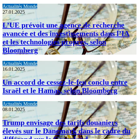
Actualités Monde
27.01.2025
L’UE prévoit une agence de recherche
avancée et des investissements dans l’IA
et les technologies propres, selon
Bloomberg
Actualités Monde
16.01.2025
Un accord de cessez-le-feu conclu entre
Israël et le Hamas, selon Bloomberg
Actualités Monde
08.01.2025
Trump envisage des tarifs douaniers
élevés sur le Danemark dans le cadre du