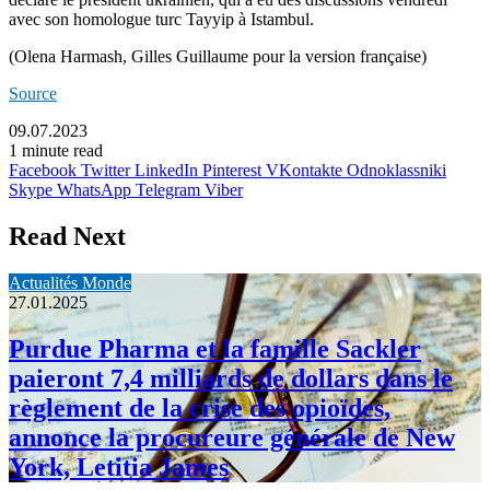
avec son homologue turc Tayyip à Istambul.
(Olena Harmash, Gilles Guillaume pour la version française)
Source
09.07.2023
1 minute read
Facebook
Twitter
LinkedIn
Pinterest
VKontakte
Odnoklassniki
Skype
WhatsApp
Telegram
Viber
Read Next
Actualités Monde
27.01.2025
Purdue Pharma et la famille Sackler
paieront 7,4 milliards de dollars dans le
règlement de la crise des opioïdes,
annonce la procureure générale de New
York, Letitia James