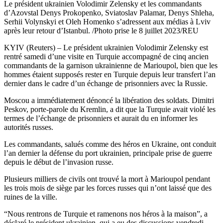
Le président ukrainien Volodimir Zelensky et les commandants
d’Azovstal Denys Prokopenko, Sviatoslav Palamar, Denys Shleha,
Serhii Volynskyi et Oleh Homenko s’adressent aux médias à Lviv
après leur retour d’Istanbul. /Photo prise le 8 juillet 2023/REU
KYIV (Reuters) – Le président ukrainien Volodimir Zelensky est
rentré samedi d’une visite en Turquie accompagné de cinq ancien
commandants de la garnison ukrainienne de Marioupol, bien que les
hommes étaient supposés rester en Turquie depuis leur transfert l’an
dernier dans le cadre d’un échange de prisonniers avec la Russie.
Moscou a immédiatement dénoncé la libération des soldats. Dimitri
Peskov, porte-parole du Kremlin, a dit que la Turquie avait violé les
termes de l’échange de prisonniers et aurait du en informer les
autorités russes.
Les commandants, salués comme des héros en Ukraine, ont conduit
l’an dernier la défense du port ukrainien, principale prise de guerre
depuis le début de l’invasion russe.
Plusieurs milliers de civils ont trouvé la mort à Marioupol pendant
les trois mois de siège par les forces russes qui n’ont laissé que des
ruines de la ville.
“Nous rentrons de Turquie et ramenons nos héros à la maison”, a
déclaré le président ukrainien, qui a eu des discussions vendredi