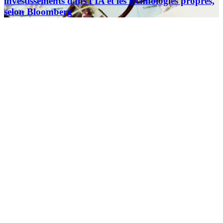
investissements dans l’IA et les technologies propres,
selon Bloomberg