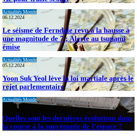
Actualités Monde
06.12.2024
Le séisme de Ferndale revu à la hausse à
une magnitude de 7 ; Alerte au tsunami
émise
Actualités Monde
05.12.2024
Yoon Suk Yeol lève la loi martiale après le
rejet parlementaire
Actualités Monde
19.11.2024
Quelles sont les dernières évolutions dans
la course à la suprématie de l’espace ?