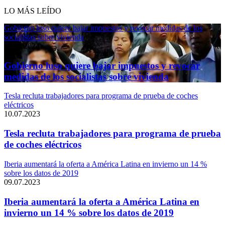
LO MÁS LEÍDO
Gobierno luso quiere bajar impuestos y revocar medidas de los
socialistas sobre vivienda
11.04.2024
Gobierno luso quiere bajar impuestos y revocar
medidas de los socialistas sobre vivienda
Tesla recluta trabajadores para programa de prueba de coches
eléctricos
10.07.2023
Tesla recluta trabajadores para programa de prueba
de coches eléctricos
Iberia aumentará la oferta a América Latina en invierno un 14 %
sobre los datos de 2019
09.07.2023
Iberia aumentará la oferta a América Latina en
invierno un 14 % sobre los datos de 2019