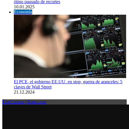
ritmo pausado de recortes
10.01.2025
Economía
El PCE, el gobierno EE.UU. en stop, guerra de aranceles: 5
claves de Wall Street
21.12.2024
FreeCurrencyRates.com