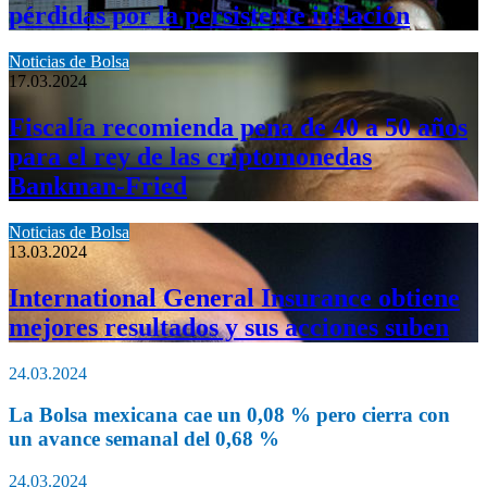
pérdidas por la persistente inflación
Noticias de Bolsa
17.03.2024
Fiscalía recomienda pena de 40 a 50 años
para el rey de las criptomonedas
Bankman-Fried
Noticias de Bolsa
13.03.2024
International General Insurance obtiene
mejores resultados y sus acciones suben
24.03.2024
La Bolsa mexicana cae un 0,08 % pero cierra con
un avance semanal del 0,68 %
24.03.2024