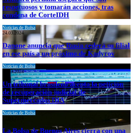
respetuosos y tomarán acciones, tras
condena de CorteIDH
Noticias de Bolsa
24.03.2024
Danone anuncia que Rusia cederá su filial
en ese país a un próximo de Kadyrov
Noticias de Bolsa
24.03.2024
Un tribunal brasileño acepta la petición
de recuperación judicial de
Supermercados DIA
Noticias de Bolsa
17.03.2024
La Bolsa de Buenos Aires cierra con una