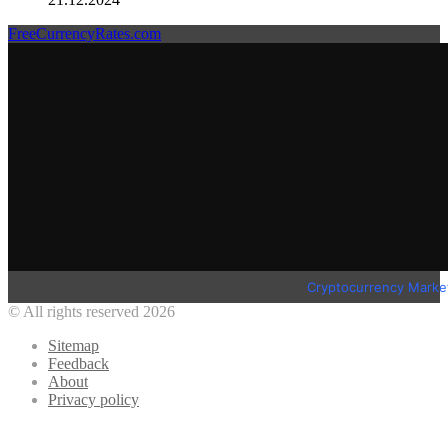
FreeCurrencyRates.com
Cryptocurrency Marke
© All rights reserved 2026
Sitemap
Feedback
About
Privacy policy