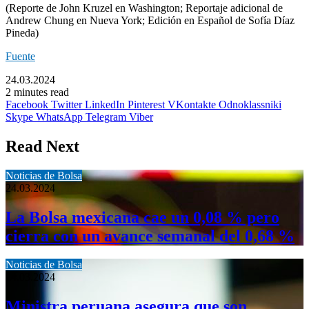
(Reporte de John Kruzel en Washington; Reportaje adicional de
Andrew Chung en Nueva York; Edición en Español de Sofía Díaz
Pineda)
Fuente
24.03.2024
2 minutes read
Facebook
Twitter
LinkedIn
Pinterest
VKontakte
Odnoklassniki
Skype
WhatsApp
Telegram
Viber
Read Next
Noticias de Bolsa
24.03.2024
La Bolsa mexicana cae un 0,08 % pero
cierra con un avance semanal del 0,68 %
Noticias de Bolsa
24.03.2024
Ministra peruana asegura que son