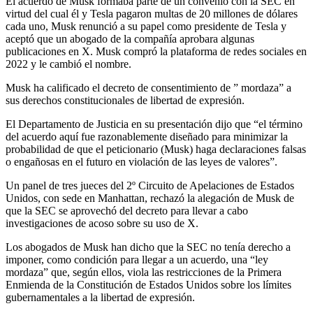
El acuerdo de Musk formaba parte de un convenio con la SEC en
virtud del cual él y Tesla pagaron multas de 20 millones de dólares
cada uno, Musk renunció a su papel como presidente de Tesla y
aceptó que un abogado de la compañía aprobara algunas
publicaciones en X. Musk compró la plataforma de redes sociales en
2022 y le cambió el nombre.
Musk ha calificado el decreto de consentimiento de ” mordaza” a
sus derechos constitucionales de libertad de expresión.
El Departamento de Justicia en su presentación dijo que “el término
del acuerdo aquí fue razonablemente diseñado para minimizar la
probabilidad de que el peticionario (Musk) haga declaraciones falsas
o engañosas en el futuro en violación de las leyes de valores”.
Un panel de tres jueces del 2º Circuito de Apelaciones de Estados
Unidos, con sede en Manhattan, rechazó la alegación de Musk de
que la SEC se aprovechó del decreto para llevar a cabo
investigaciones de acoso sobre su uso de X.
Los abogados de Musk han dicho que la SEC no tenía derecho a
imponer, como condición para llegar a un acuerdo, una “ley
mordaza” que, según ellos, viola las restricciones de la Primera
Enmienda de la Constitución de Estados Unidos sobre los límites
gubernamentales a la libertad de expresión.