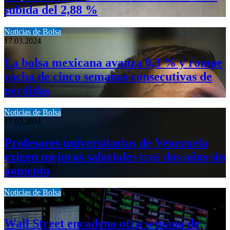
subida del 2,88 %
Noticias de Bolsa
17.03.2024
La bolsa mexicana avanza 0,3 % y rompe
racha de cinco semanas consecutivas de
pérdidas
Noticias de Bolsa
17.03.2024
Profesores universitarios de Venezuela
exigen mejoras salariales tras dos años sin
aumento
Noticias de Bolsa
17.03.2024
Wall Street encadena otra semana de