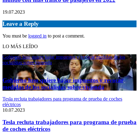
19.07.2023
Leave a Reply
You must be
logged in
to post a comment.
LO MÁS LEÍDO
Gobierno luso quiere bajar impuestos y revocar medidas de los
socialistas sobre vivienda
11.04.2024
Gobierno luso quiere bajar impuestos y revocar
medidas de los socialistas sobre vivienda
Tesla recluta trabajadores para programa de prueba de coches
eléctricos
10.07.2023
Tesla recluta trabajadores para programa de prueba
de coches eléctricos