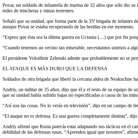
Povar, un soldado de infantería de marina de 32 años que sólo dio su 
redes de trincheras y minas terrestres.
Señaló que su unidad, que forma parte de la 35ª brigada de infantes de
aunque Povar se estaba recuperando de las heridas en ese momento.
“Espero que ésta sea la última guerra en Ucrania (…) que por fin pong
“Cuando tenemos un vecino tan miserable, necesitamos unirnos a algún 
El presidente Volodímir Zelenski admite que probablemente no se perm
EL ATAQUE ES MÁS DURO QUE LA DEFENSA
Soldados de otra brigada que liberó la cercana aldea de Neskuchne ha
Andriy, un militar de 35 años, dijo que él y el resto de su equipo de 
que su unidad había sufrido bajas no especificadas a causa de las mina
“Así son las cosas. No lo verás en televisión”, dijo en un campo de tiro
“El ataque no es defensa. Es una guerra completamente distinta”, dijo 
Andriy afirmó que Rusia parecía estar adaptando sus tácticas en el cam
debilidad de las defensas rusas. “Aprenden igual que nosotros”, afirm