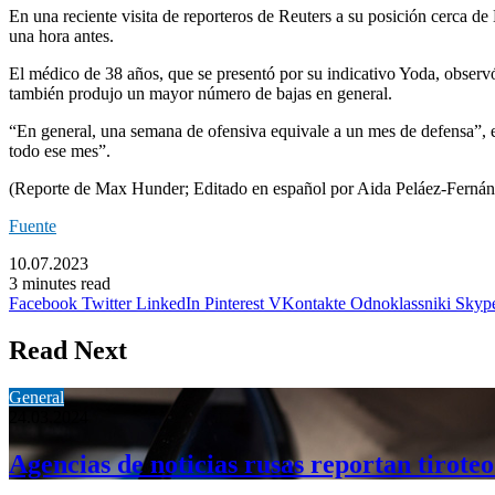
En una reciente visita de reporteros de Reuters a su posición cerca
una hora antes.
El médico de 38 años, que se presentó por su indicativo Yoda, observó 
también produjo un mayor número de bajas en general.
“En general, una semana de ofensiva equivale a un mes de defensa”, e
todo ese mes”.
(Reporte de Max Hunder; Editado en español por Aida Peláez-Fernán
Fuente
10.07.2023
3 minutes read
Facebook
Twitter
LinkedIn
Pinterest
VKontakte
Odnoklassniki
Skyp
Read Next
General
24.03.2024
Agencias de noticias rusas reportan tirote