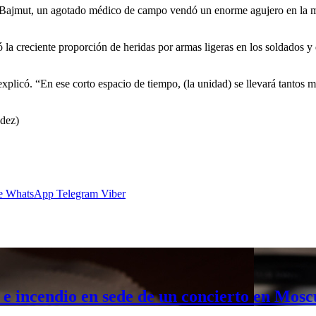
 de Bajmut, un agotado médico de campo vendó un enorme agujero en la
la creciente proporción de heridas por armas ligeras en los soldados y d
xplicó. “En ese corto espacio de tiempo, (la unidad) se llevará tantos
dez)
e
WhatsApp
Telegram
Viber
o e incendio en sede de un concierto en Mosc