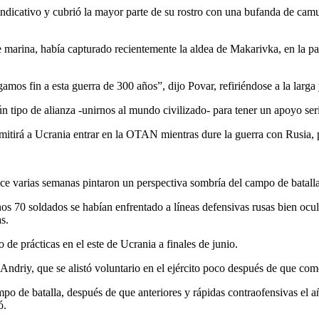
indicativo y cubrió la mayor parte de su rostro con una bufanda de camu
 marina, había capturado recientemente la aldea de Makarivka, en la part
amos fin a esta guerra de 300 años”, dijo Povar, refiriéndose a la larg
tipo de alianza -unirnos al mundo civilizado- para tener un apoyo seri
itirá a Ucrania entrar en la OTAN mientras dure la guerra con Rusia, p
ce varias semanas pintaron un perspectiva sombría del campo de batalla
unos 70 soldados se habían enfrentado a líneas defensivas rusas bien oc
s.
 de prácticas en el este de Ucrania a finales de junio.
Andriy, que se alistó voluntario en el ejército poco después de que com
po de batalla, después de que anteriores y rápidas contraofensivas el a
ó.