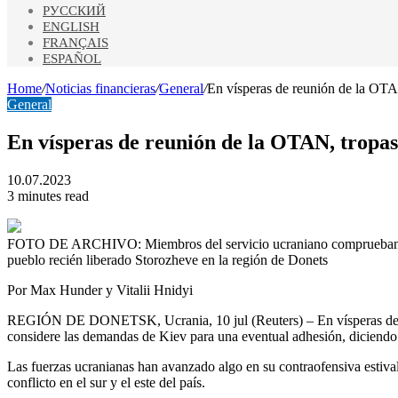
РУССКИЙ
ENGLISH
FRANÇAIS
ESPAÑOL
Home
/
Noticias financieras
/
General
/
En vísperas de reunión de la OTA
General
En vísperas de reunión de la OTAN, tropa
10.07.2023
3 minutes read
FOTO DE ARCHIVO: Miembros del servicio ucraniano comprueban un ve
pueblo recién liberado Storozheve en la región de Donets
Por Max Hunder y Vitalii Hnidyi
REGIÓN DE DONETSK, Ucrania, 10 jul (Reuters) – En vísperas de una 
considere las demandas de Kiev para una eventual adhesión, diciendo 
Las fuerzas ucranianas han avanzado algo en su contraofensiva estiva
conflicto en el sur y el este del país.