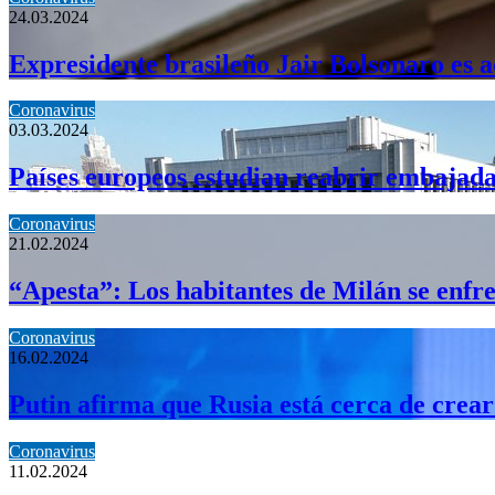
24.03.2024
Expresidente brasileño Jair Bolsonaro es 
Coronavirus
03.03.2024
Países europeos estudian reabrir embajada
Coronavirus
21.02.2024
“Apesta”: Los habitantes de Milán se enfre
Coronavirus
16.02.2024
Putin afirma que Rusia está cerca de crear
Coronavirus
11.02.2024