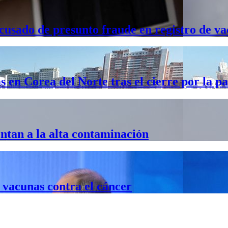
acusado de presunto fraude en registro de v
s en Corea del Norte tras el cierre por la 
ntan a la alta contaminación
 vacunas contra el cáncer