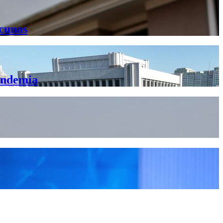
acunas
pandemia