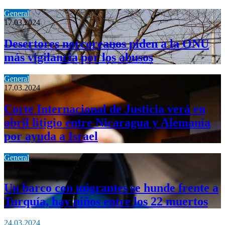
General
17.03.2024
Desertores norcoreanos piden a la ONU
más vigilancia por los abusos
General
17.03.2024
Corte Internacional de Justicia verá en
abril litigio entre Nicaragua y Alemania
por ayuda a Israel
General
17.03.2024
Un barco con migrantes se hunde frente a
Turquía, hay niños entre los 22 muertos
24.03.2024