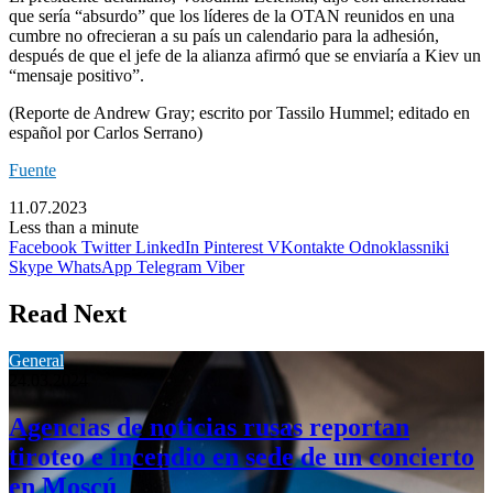
que sería “absurdo” que los líderes de la OTAN reunidos en una
cumbre no ofrecieran a su país un calendario para la adhesión,
después de que el jefe de la alianza afirmó que se enviaría a Kiev un
“mensaje positivo”.
(Reporte de Andrew Gray; escrito por Tassilo Hummel; editado en
español por Carlos Serrano)
Fuente
11.07.2023
Less than a minute
Facebook
Twitter
LinkedIn
Pinterest
VKontakte
Odnoklassniki
Skype
WhatsApp
Telegram
Viber
Read Next
General
24.03.2024
Agencias de noticias rusas reportan
tiroteo e incendio en sede de un concierto
en Moscú