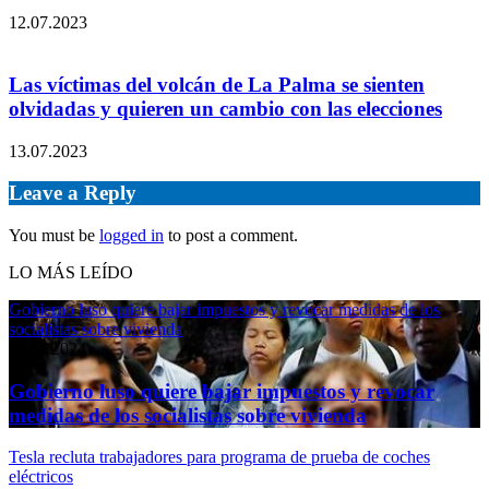
12.07.2023
Las víctimas del volcán de La Palma se sienten
olvidadas y quieren un cambio con las elecciones
13.07.2023
Leave a Reply
You must be
logged in
to post a comment.
LO MÁS LEÍDO
Gobierno luso quiere bajar impuestos y revocar medidas de los
socialistas sobre vivienda
11.04.2024
Gobierno luso quiere bajar impuestos y revocar
medidas de los socialistas sobre vivienda
Tesla recluta trabajadores para programa de prueba de coches
eléctricos