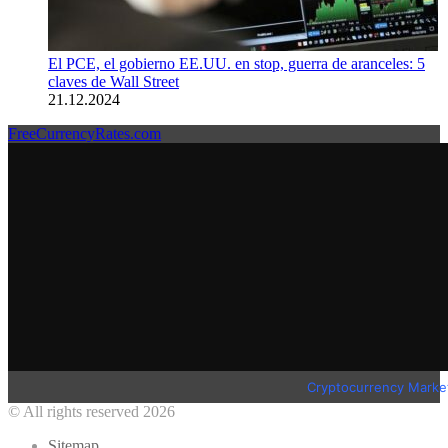
El PCE, el gobierno EE.UU. en stop, guerra de aranceles: 5
claves de Wall Street
21.12.2024
FreeCurrencyRates.com
Cryptocurrency Marke
© All rights reserved 2026
Sitemap