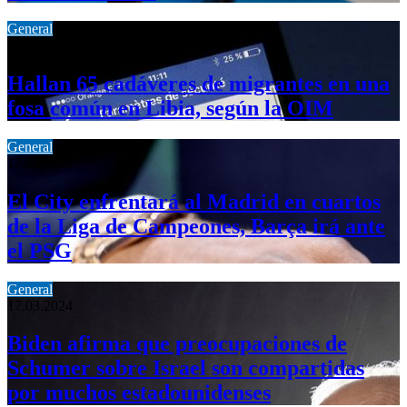
General
24.03.2024
Hallan 65 cadáveres de migrantes en una
fosa común en Libia, según la OIM
General
17.03.2024
El City enfrentará al Madrid en cuartos
de la Liga de Campeones, Barça irá ante
el PSG
General
17.03.2024
Biden afirma que preocupaciones de
Schumer sobre Israel son compartidas
por muchos estadounidenses