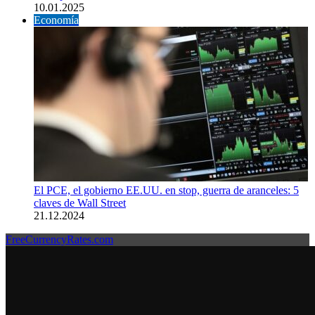
10.01.2025
Economía
El PCE, el gobierno EE.UU. en stop, guerra de aranceles: 5
claves de Wall Street
21.12.2024
FreeCurrencyRates.com