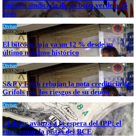
emisión sindicada de un bono verde a 25
años
Divisas
26.03.2024
El bitcóin baja ya un 12 % desde su
último máximo histórico
Divisas
19.03.2024
S&P y Fitch rebajan la nota crediticia de
Grifols por los riesgos de su deuda
Divisas
19.03.2024
El dólar avanza a la espera del IPP; el
euro aguarda pistas del BCE