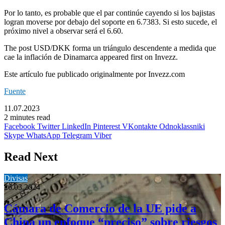
Por lo tanto, es probable que el par continúe cayendo si los bajistas
logran moverse por debajo del soporte en 6.7383. Si esto sucede, el
próximo nivel a observar será el 6.60.
The post USD/DKK forma un triángulo descendente a medida que
cae la inflación de Dinamarca appeared first on Invezz.
Este artículo fue publicado originalmente por Invezz.com
Fuente
11.07.2023
2 minutes read
Facebook
Twitter
LinkedIn
Pinterest
VKontakte
Odnoklassniki
Skype
WhatsApp
Telegram
Viber
Read Next
Divisas
26.03.2024
Cámara de Comercio de la UE pide a
China un enfoque “preciso” sobre riesgos