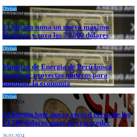
Divisas
19.03.2024
El bitcóin suma un nuevo máximo
histórico y roza los 73.800 dólares
Divisas
19.03.2024
Ministro de Energía de Perú busca
reactivar proyectos mineros para
impulsar la economía
Divisas
19.03.2024
El bitcóin bate nuevo récord cerca de los
73.700 dólares antes de retroceder
26.03.2024