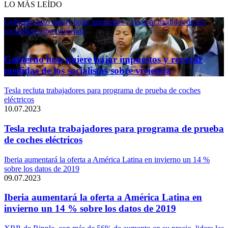
LO MÁS LEÍDO
Gobierno luso quiere bajar impuestos y revocar medidas de los
socialistas sobre vivienda
11.04.2024
Gobierno luso quiere bajar impuestos y revocar
medidas de los socialistas sobre vivienda
Tesla recluta trabajadores para programa de prueba de coches
eléctricos
10.07.2023
Tesla recluta trabajadores para programa de prueba
de coches eléctricos
Iberia aumentará la oferta a América Latina en invierno un 14 %
sobre los datos de 2019
09.07.2023
Iberia aumentará la oferta a América Latina en
invierno un 14 % sobre los datos de 2019