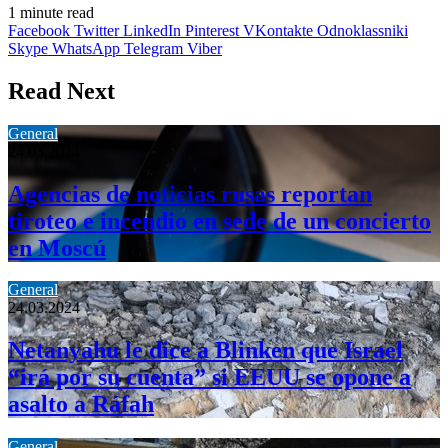
1 minute read
Facebook
Twitter
LinkedIn
Pinterest
VKontakte
Odnoklassniki
Skype
WhatsApp
Telegram
Viber
Read Next
General
24.03.2024
Agencias de noticias rusas reportan
tiroteo e incendio en sede de un concierto
en Moscú
General
24.03.2024
Netanyahu le dice a Blinken que Israel
“irá por su cuenta” si EEUU se opone a
asalto a Ráfah
General