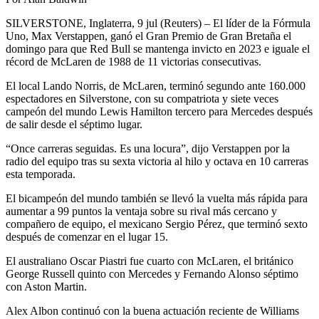
SILVERSTONE, Inglaterra, 9 jul (Reuters) – El líder de la Fórmula
Uno, Max Verstappen, ganó el Gran Premio de Gran Bretaña el
domingo para que Red Bull se mantenga invicto en 2023 e iguale el
récord de McLaren de 1988 de 11 victorias consecutivas.
El local Lando Norris, de McLaren, terminó segundo ante 160.000
espectadores en Silverstone, con su compatriota y siete veces
campeón del mundo Lewis Hamilton tercero para Mercedes después
de salir desde el séptimo lugar.
“Once carreras seguidas. Es una locura”, dijo Verstappen por la
radio del equipo tras su sexta victoria al hilo y octava en 10 carreras
esta temporada.
El bicampeón del mundo también se llevó la vuelta más rápida para
aumentar a 99 puntos la ventaja sobre su rival más cercano y
compañero de equipo, el mexicano Sergio Pérez, que terminó sexto
después de comenzar en el lugar 15.
El australiano Oscar Piastri fue cuarto con McLaren, el británico
George Russell quinto con Mercedes y Fernando Alonso séptimo
con Aston Martin.
Alex Albon continuó con la buena actuación reciente de Williams