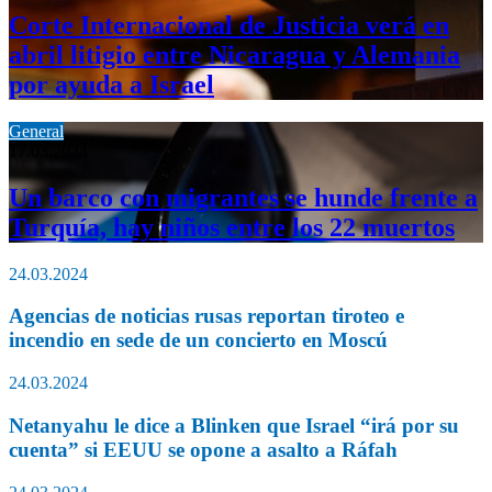
Corte Internacional de Justicia verá en
abril litigio entre Nicaragua y Alemania
por ayuda a Israel
General
17.03.2024
Un barco con migrantes se hunde frente a
Turquía, hay niños entre los 22 muertos
24.03.2024
Agencias de noticias rusas reportan tiroteo e
incendio en sede de un concierto en Moscú
24.03.2024
Netanyahu le dice a Blinken que Israel “irá por su
cuenta” si EEUU se opone a asalto a Ráfah