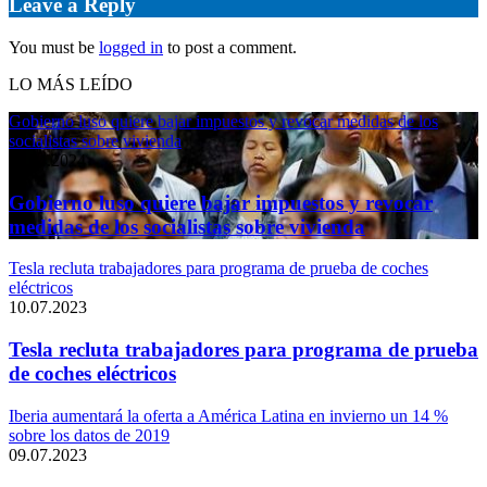
Leave a Reply
You must be
logged in
to post a comment.
LO MÁS LEÍDO
Gobierno luso quiere bajar impuestos y revocar medidas de los
socialistas sobre vivienda
11.04.2024
Gobierno luso quiere bajar impuestos y revocar
medidas de los socialistas sobre vivienda
Tesla recluta trabajadores para programa de prueba de coches
eléctricos
10.07.2023
Tesla recluta trabajadores para programa de prueba
de coches eléctricos
Iberia aumentará la oferta a América Latina en invierno un 14 %
sobre los datos de 2019
09.07.2023