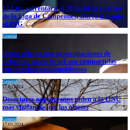
El City enfrentará al Madrid en cuartos
de la Liga de Campeones, Barça irá ante
el PSG
General
17.03.2024
Biden afirma que preocupaciones de
Schumer sobre Israel son compartidas
por muchos estadounidenses
General
17.03.2024
Desertores norcoreanos piden a la ONU
más vigilancia por los abusos
General
17.03.2024