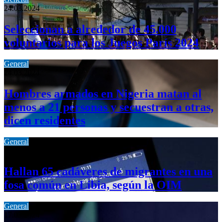
24.03.2024
Seleccionan a alrededor de 45.000
voluntarios para los Juegos París 2024
General
24.03.2024
Hombres armados en Nigeria matan al
menos a 21 personas y secuestran a otras,
dicen residentes
General
24.03.2024
Hallan 65 cadáveres de migrantes en una
fosa común en Libia, según la OIM
General
17.03.2024