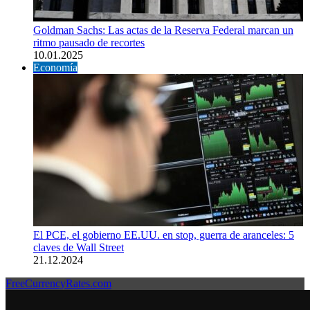
Goldman Sachs: Las actas de la Reserva Federal marcan un
ritmo pausado de recortes
10.01.2025
Economía
El PCE, el gobierno EE.UU. en stop, guerra de aranceles: 5
claves de Wall Street
21.12.2024
FreeCurrencyRates.com