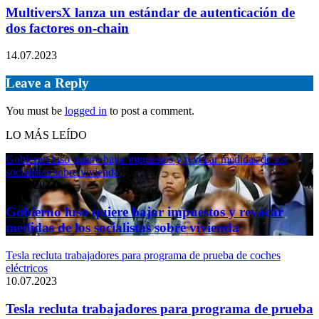
MultiversX lanza un estándar de autenticación de
dos factores on-chain
14.07.2023
Leave a Reply
You must be
logged in
to post a comment.
LO MÁS LEÍDO
Gobierno luso quiere bajar impuestos y revocar medidas de los
socialistas sobre vivienda
11.04.2024
Gobierno luso quiere bajar impuestos y revocar
medidas de los socialistas sobre vivienda
Tesla recluta trabajadores para programa de prueba de coches
eléctricos
10.07.2023
Tesla recluta trabajadores para programa de prueba