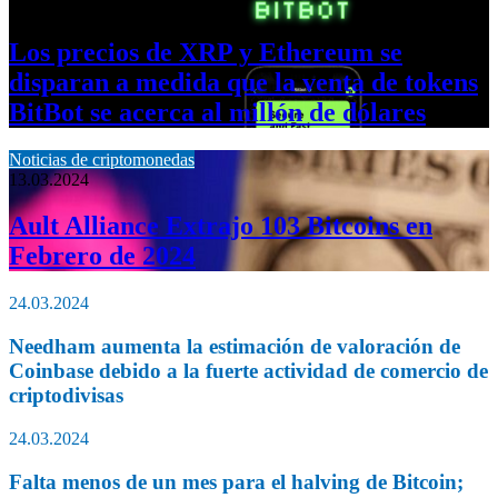
13.03.2024
Los precios de XRP y Ethereum se
disparan a medida que la venta de tokens
BitBot se acerca al millón de dólares
Noticias de criptomonedas
13.03.2024
Ault Alliance Extrajo 103 Bitcoins en
Febrero de 2024
24.03.2024
Needham aumenta la estimación de valoración de
Coinbase debido a la fuerte actividad de comercio de
criptodivisas
24.03.2024
Falta menos de un mes para el halving de Bitcoin;