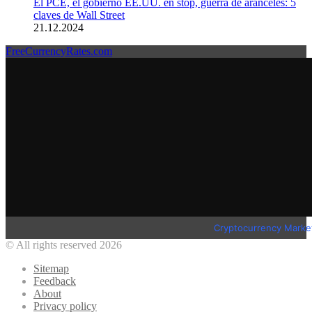
El PCE, el gobierno EE.UU. en stop, guerra de aranceles: 5
claves de Wall Street
21.12.2024
FreeCurrencyRates.com
Cryptocurrency Marke
© All rights reserved 2026
Sitemap
Feedback
About
Privacy policy