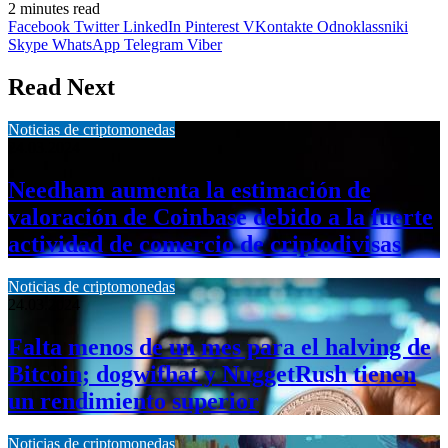
2 minutes read
Facebook
Twitter
LinkedIn
Pinterest
VKontakte
Odnoklassniki
Skype
WhatsApp
Telegram
Viber
Read Next
Noticias de criptomonedas
24.03.2024
Needham aumenta la estimación de
valoración de Coinbase debido a la fuerte
actividad de comercio de criptodivisas
Noticias de criptomonedas
24.03.2024
Falta menos de un mes para el halving de
Bitcoin; dogwifhat y NuggetRush tienen
un rendimiento superior
Noticias de criptomonedas