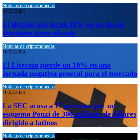
Noticias de criptomonedas
16.03.2024
El Bitcoin pierde un 10% en un día de
desplome generalizado
Noticias de criptomonedas
16.03.2024
El Litecoin pierde un 10% en una
jornada negativa general para el mercado
Noticias de criptomonedas
16.03.2024
La SEC acusa a 17 personas por un
esquema Ponzi de 300 millones de dólares
dirigido a latinos
Noticias de criptomonedas