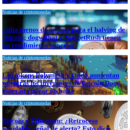
Noticias de criptomonedas
24.03.2024
Falta menos de un mes para el halving de
Bitcoin; dogwifhat y NuggetRush tienen
un rendimiento superior
Noticias de criptomonedas
24.03.2024
Los tokens Polymesh y Ondo aumentan
mientras los inversores de Bitcoin Dogs
esperan cotizar en bolsa
Noticias de criptomonedas
24.03.2024
Bitcoin y Ethereum: ¿Retroceso
saludable, señal de alerta? Esto dice