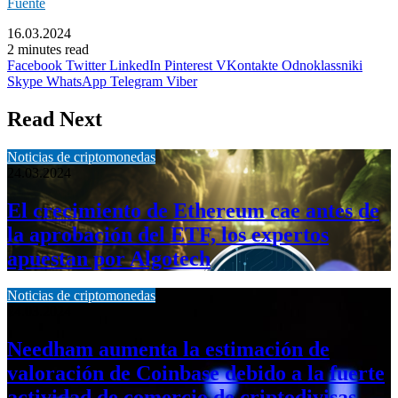
Fuente
16.03.2024
2 minutes read
Facebook
Twitter
LinkedIn
Pinterest
VKontakte
Odnoklassniki
Skype
WhatsApp
Telegram
Viber
Read Next
Noticias de criptomonedas
24.03.2024
El crecimiento de Ethereum cae antes de
la aprobación del ETF, los expertos
apuestan por Algotech
Noticias de criptomonedas
24.03.2024
Needham aumenta la estimación de
valoración de Coinbase debido a la fuerte
actividad de comercio de criptodivisas