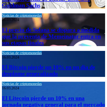
Goldman Sachs
Noticias de criptomonedas
16.03.2024
El precio de Solana se dispara a medida
que la preventa de Memeinator entra en
sus etapas finales
Noticias de criptomonedas
16.03.2024
El Bitcoin pierde un 10% en un día de
desplome generalizado
Noticias de criptomonedas
16.03.2024
El Litecoin pierde un 10% en una
jornada negativa general para el mercado