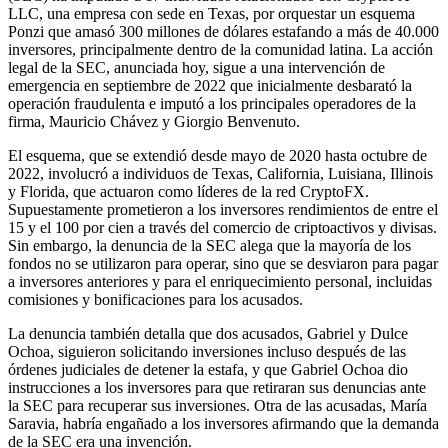
LLC, una empresa con sede en Texas, por orquestar un esquema
Ponzi que amasó 300 millones de dólares estafando a más de 40.000
inversores, principalmente dentro de la comunidad latina. La acción
legal de la SEC, anunciada hoy, sigue a una intervención de
emergencia en septiembre de 2022 que inicialmente desbarató la
operación fraudulenta e imputó a los principales operadores de la
firma, Mauricio Chávez y Giorgio Benvenuto.
El esquema, que se extendió desde mayo de 2020 hasta octubre de
2022, involucró a individuos de Texas, California, Luisiana, Illinois
y Florida, que actuaron como líderes de la red CryptoFX.
Supuestamente prometieron a los inversores rendimientos de entre el
15 y el 100 por cien a través del comercio de criptoactivos y divisas.
Sin embargo, la denuncia de la SEC alega que la mayoría de los
fondos no se utilizaron para operar, sino que se desviaron para pagar
a inversores anteriores y para el enriquecimiento personal, incluidas
comisiones y bonificaciones para los acusados.
La denuncia también detalla que dos acusados, Gabriel y Dulce
Ochoa, siguieron solicitando inversiones incluso después de las
órdenes judiciales de detener la estafa, y que Gabriel Ochoa dio
instrucciones a los inversores para que retiraran sus denuncias ante
la SEC para recuperar sus inversiones. Otra de las acusadas, María
Saravia, habría engañado a los inversores afirmando que la demanda
de la SEC era una invención.