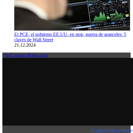
El PCE, el gobierno EE.UU. en stop, guerra de aranceles: 5
claves de Wall Street
21.12.2024
FreeCurrencyRates.com
Cryptocurrency Marke