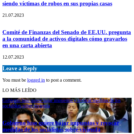
siendo víctimas de robos en sus propias casas
21.07.2023
Comité de Finanzas del Senado de EE.UU. pregunta
a la comunidad de activos digitales cómo gravarlos
en una carta abierta
12.07.2023
Leave a Reply
You must be
logged in
to post a comment.
LO MÁS LEÍDO
Gobierno luso quiere bajar impuestos y revocar medidas de los
socialistas sobre vivienda
11.04.2024
Gobierno luso quiere bajar impuestos y revocar
medidas de los socialistas sobre vivienda