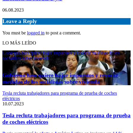
06.08.2023
Leave a Reply
You must be
logged in
to post a comment.
LO MÁS LEÍDO
Gobierno luso quiere bajar impuestos y revocar medidas de los
socialistas sobre vivienda
11.04.2024
Gobierno luso quiere bajar impuestos y revocar
medidas de los socialistas sobre vivienda
Tesla recluta trabajadores para programa de prueba de coches
eléctricos
10.07.2023
Tesla recluta trabajadores para programa de prueba
de coches eléctricos