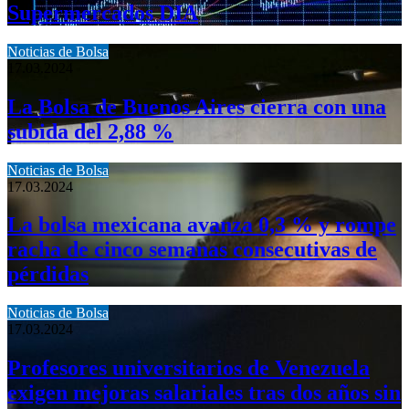
Supermercados DIA
Noticias de Bolsa
17.03.2024
La Bolsa de Buenos Aires cierra con una
subida del 2,88 %
Noticias de Bolsa
17.03.2024
La bolsa mexicana avanza 0,3 % y rompe
racha de cinco semanas consecutivas de
pérdidas
Noticias de Bolsa
17.03.2024
Profesores universitarios de Venezuela
exigen mejoras salariales tras dos años sin