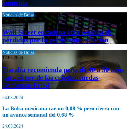
aumento
Noticias de Bolsa
17.03.2024
Wall Street encadena otra semana de
pérdidas por la persistente inflación
Noticias de Bolsa
17.03.2024
Fiscalía recomienda pena de 40 a 50 años
para el rey de las criptomonedas
Bankman-Fried
24.03.2024
La Bolsa mexicana cae un 0,08 % pero cierra con
un avance semanal del 0,68 %
24.03.2024