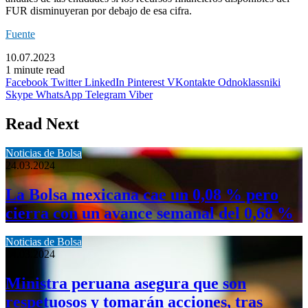
FUR disminuyeran por debajo de esa cifra.
Fuente
10.07.2023
1 minute read
Facebook
Twitter
LinkedIn
Pinterest
VKontakte
Odnoklassniki
Skype
WhatsApp
Telegram
Viber
Read Next
Noticias de Bolsa
24.03.2024
La Bolsa mexicana cae un 0,08 % pero
cierra con un avance semanal del 0,68 %
Noticias de Bolsa
24.03.2024
Ministra peruana asegura que son
respetuosos y tomarán acciones, tras