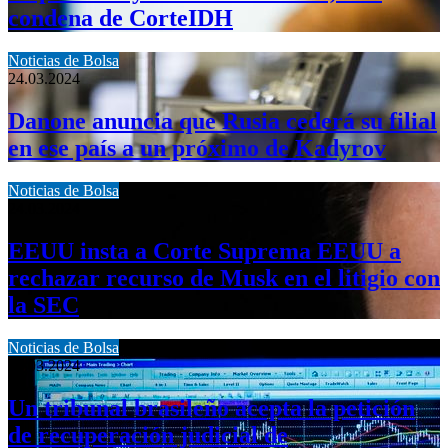
condena de CorteIDH
Noticias de Bolsa
24.03.2024
Danone anuncia que Rusia cederá su filial
en ese país a un próximo de Kadyrov
Noticias de Bolsa
24.03.2024
EEUU insta a Corte Suprema EEUU a
rechazar recurso de Musk en el litigio con
la SEC
Noticias de Bolsa
24.03.2024
Un tribunal brasileño acepta la petición
de recuperación judicial de