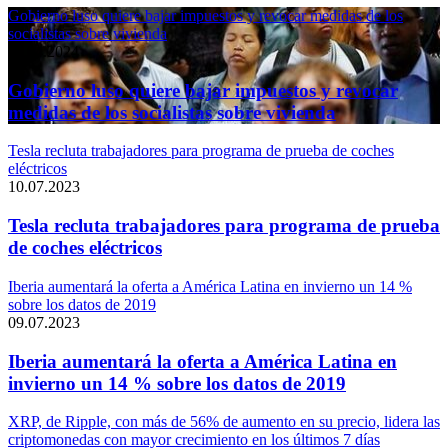
Gobierno luso quiere bajar impuestos y revocar medidas de los
socialistas sobre vivienda
11.04.2024
Gobierno luso quiere bajar impuestos y revocar
medidas de los socialistas sobre vivienda
Tesla recluta trabajadores para programa de prueba de coches
eléctricos
10.07.2023
Tesla recluta trabajadores para programa de prueba
de coches eléctricos
Iberia aumentará la oferta a América Latina en invierno un 14 %
sobre los datos de 2019
09.07.2023
Iberia aumentará la oferta a América Latina en
invierno un 14 % sobre los datos de 2019
XRP, de Ripple, con más de 56% de aumento en su precio, lidera las
criptomonedas con mayor crecimiento en los últimos 7 días