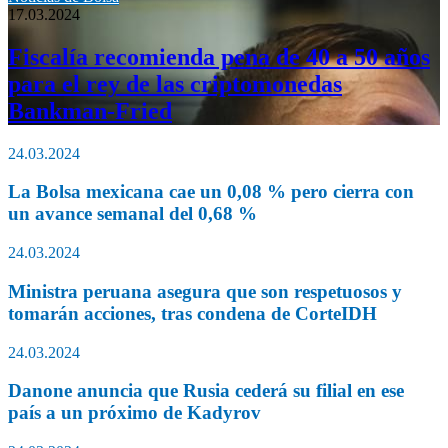
17.03.2024
Fiscalía recomienda pena de 40 a 50 años
para el rey de las criptomonedas
Bankman-Fried
24.03.2024
La Bolsa mexicana cae un 0,08 % pero cierra con
un avance semanal del 0,68 %
24.03.2024
Ministra peruana asegura que son respetuosos y
tomarán acciones, tras condena de CorteIDH
24.03.2024
Danone anuncia que Rusia cederá su filial en ese
país a un próximo de Kadyrov