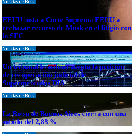
Noticias de Bolsa
24.03.2024
EEUU insta a Corte Suprema EEUU a
rechazar recurso de Musk en el litigio con
la SEC
Noticias de Bolsa
24.03.2024
Un tribunal brasileño acepta la petición
de recuperación judicial de
Supermercados DIA
Noticias de Bolsa
17.03.2024
La Bolsa de Buenos Aires cierra con una
subida del 2,88 %