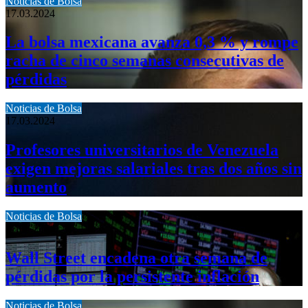
Noticias de Bolsa
17.03.2024
La bolsa mexicana avanza 0,3 % y rompe
racha de cinco semanas consecutivas de
pérdidas
Noticias de Bolsa
17.03.2024
Profesores universitarios de Venezuela
exigen mejoras salariales tras dos años sin
aumento
Noticias de Bolsa
17.03.2024
Wall Street encadena otra semana de
pérdidas por la persistente inflación
Noticias de Bolsa