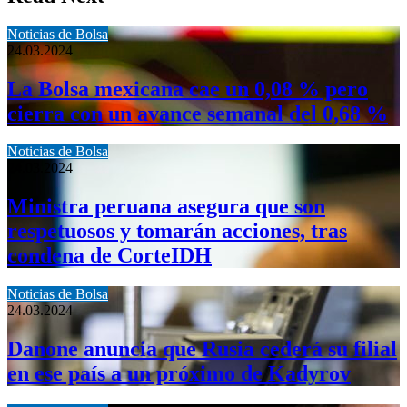
Noticias de Bolsa
24.03.2024
La Bolsa mexicana cae un 0,08 % pero
cierra con un avance semanal del 0,68 %
Noticias de Bolsa
24.03.2024
Ministra peruana asegura que son
respetuosos y tomarán acciones, tras
condena de CorteIDH
Noticias de Bolsa
24.03.2024
Danone anuncia que Rusia cederá su filial
en ese país a un próximo de Kadyrov