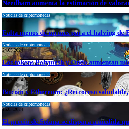
Needham aumenta la estimación de valoraci
Noticias de criptomonedas
24.03.2024
Falta menos de un mes para el halving de 
Noticias de criptomonedas
24.03.2024
Los tokens Polymesh y Ondo aumentan mient
Noticias de criptomonedas
24.03.2024
Bitcoin y Ethereum: ¿Retroceso saludable,
Noticias de criptomonedas
16.03.2024
El precio de Solana se dispara a medida qu