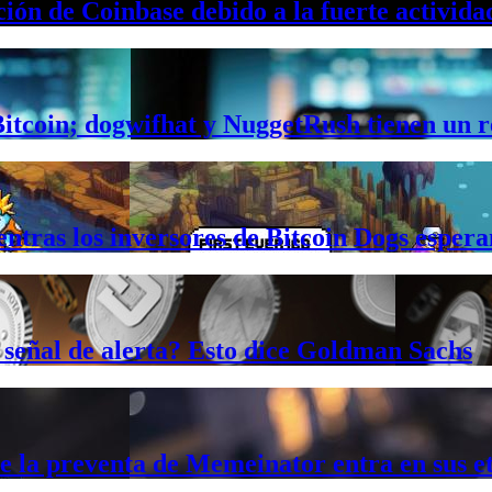
ón de Coinbase debido a la fuerte actividad
Bitcoin; dogwifhat y NuggetRush tienen un 
ras los inversores de Bitcoin Dogs esperan
 señal de alerta? Esto dice Goldman Sachs
e la preventa de Memeinator entra en sus et