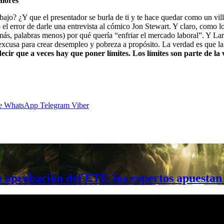
alores
rabajo? ¿Y que el presentador se burla de ti y te hace quedar como un 
el error de darle una entrevista al cómico Jon Stewart. Y claro, como l
ás, palabras menos) por qué quería “enfriar el mercado laboral”. Y Larr
 excusa para crear desempleo y pobreza a propósito. La verdad es que la
ecir que a veces hay que poner límites. Los límites son parte de l
e
WhatsApp
Telegram
Viber
a aprobación del ETF, los expertos apuestan