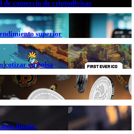
 de comercio de criptodivisas
rendimiento superior
 cotizar en bolsa
apas finales