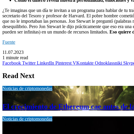
Cómo el dinero revela nuestra personalidad, emociones y v
¿Te imaginas que un día te invitan a un programa para hablar de tu t
secretario del Tesoro y profesor de Harvard. El pobre hombre cometió 
que no le importaban las personas. Jon Stewart le preguntó (palabras m
desequilibrio. Pero Jon Stewart le dijo prácticamente que eso era una
pueden ser infinitas) en un mundo de recursos limitados.
Eso quiere d
Fuente
11.07.2023
1 minute read
Facebook
Twitter
LinkedIn
Pinterest
VKontakte
Odnoklassniki
Skyp
Read Next
Noticias de criptomonedas
24.03.2024
El crecimiento de Ethereum cae antes de l
Noticias de criptomonedas
24.03.2024