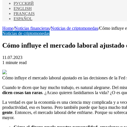
РУССКИЙ
ENGLISH
FRANÇAIS
ESPAÑOL
Home
/
Noticias financieras
/
Noticias de criptomonedas
/
Cómo influye el
Noticias de criptomonedas
Cómo influye el mercado laboral ajustado en
11.07.2023
1 minute read
Cómo influye el mercado laboral ajustado en las decisiones de la Fed s
Cuando te dicen que hay mucho trabajo, es natural alegrarse. Del mis
dicen cosas tan raras
. ¿Acaso quieren fastidiarnos la vida? ¿O es q
La verdad es que la economía es una ciencia muy complicada y a vece
productividad, eso es bueno. Pero también puede que haya mucho trab
gente
. Entonces, el mercado laboral debe enfriarse. Porque su sobreca
mayor.