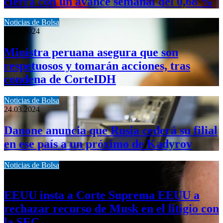
cierra con un avance semanal del 0,68 %
Noticias de Bolsa
24.03.2024
Ministra peruana asegura que son
respetuosos y tomarán acciones, tras
condena de CorteIDH
Noticias de Bolsa
24.03.2024
Danone anuncia que Rusia cederá su filial
en ese país a un próximo de Kadyrov
Noticias de Bolsa
24.03.2024
EEUU insta a Corte Suprema EEUU a
rechazar recurso de Musk en el litigio con
la SEC