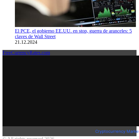
El PCE, el gobierno EE.UU. en stop, guerra de aranceles: 5
claves de Wall Street
21.12.2024
FreeCurrencyRates.com
Cryptocurrency Marke
© All rights reserved 2026