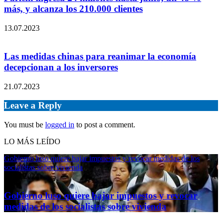
más, y alcanza los 210.000 clientes
13.07.2023
Las medidas chinas para reanimar la economía
decepcionan a los inversores
21.07.2023
Leave a Reply
You must be
logged in
to post a comment.
LO MÁS LEÍDO
Gobierno luso quiere bajar impuestos y revocar medidas de los
socialistas sobre vivienda
11.04.2024
Gobierno luso quiere bajar impuestos y revocar
medidas de los socialistas sobre vivienda