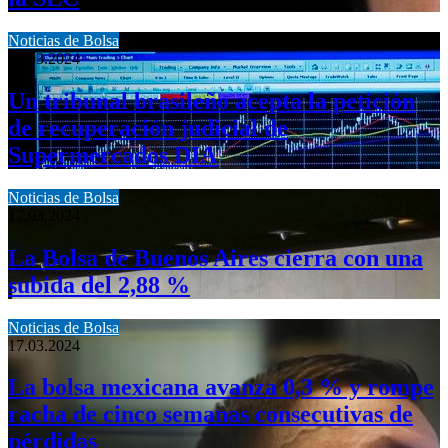
Noticias de Bolsa
24.03.2024
Un tribunal brasileño acepta la petición
de recuperación judicial de
Supermercados DIA
Noticias de Bolsa
17.03.2024
La Bolsa de Buenos Aires cierra con una
subida del 2,88 %
Noticias de Bolsa
17.03.2024
La bolsa mexicana avanza 0,3 % y rompe
racha de cinco semanas consecutivas de
pérdidas