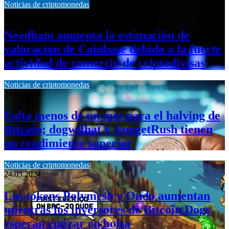
Noticias de criptomonedas
24.03.2024
Needham aumenta la estimación de
valoración de Coinbase debido a la fuerte
actividad de comercio de criptodivisas
Noticias de criptomonedas
24.03.2024
Falta menos de un mes para el halving de
Bitcoin; dogwifhat y NuggetRush tienen
un rendimiento superior
Noticias de criptomonedas
24.03.2024
Los tokens Polymesh y Ondo aumentan
mientras los inversores de Bitcoin Dogs
esperan cotizar en bolsa