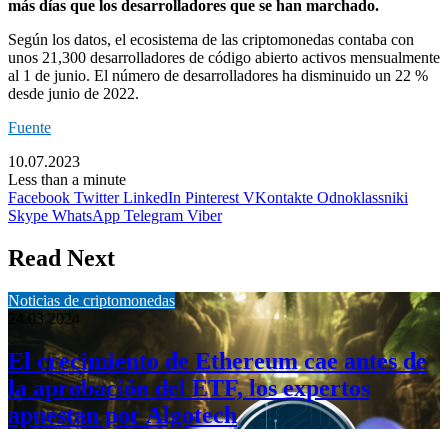
más días que los desarrolladores que se han marchado.
Según los datos, el ecosistema de las criptomonedas contaba con
unos 21,300 desarrolladores de código abierto activos mensualmente
al 1 de junio. El número de desarrolladores ha disminuido un 22 %
desde junio de 2022.
Fuente
10.07.2023
Less than a minute
Facebook
Twitter
LinkedIn
Pinterest
VKontakte
Odnoklassniki
Skype
WhatsApp
Telegram
Viber
Read Next
Noticias de criptomonedas
24.03.2024
El crecimiento de Ethereum cae antes de
la aprobación del ETF, los expertos
apuestan por Algotech