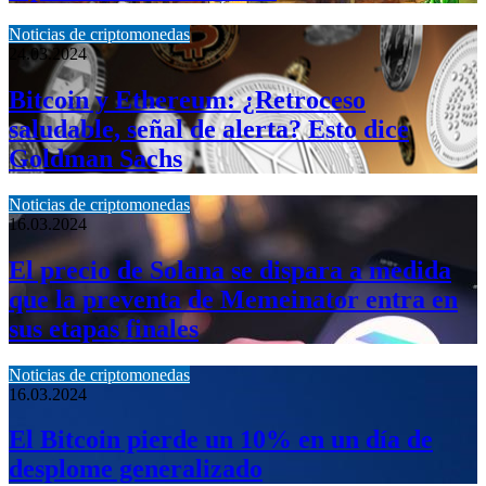
Noticias de criptomonedas
24.03.2024
Bitcoin y Ethereum: ¿Retroceso
saludable, señal de alerta? Esto dice
Goldman Sachs
Noticias de criptomonedas
16.03.2024
El precio de Solana se dispara a medida
que la preventa de Memeinator entra en
sus etapas finales
Noticias de criptomonedas
16.03.2024
El Bitcoin pierde un 10% en un día de
desplome generalizado