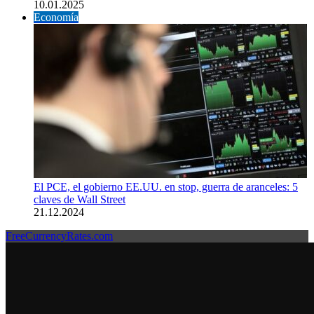
10.01.2025
Economía
El PCE, el gobierno EE.UU. en stop, guerra de aranceles: 5
claves de Wall Street
21.12.2024
FreeCurrencyRates.com