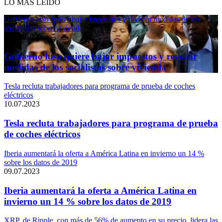
LO MÁS LEÍDO
Gobierno luso quiere bajar impuestos y revocar medidas de los
socialistas sobre vivienda
11.04.2024
Gobierno luso quiere bajar impuestos y revocar
medidas de los socialistas sobre vivienda
Tesla recluta trabajadores para programa de prueba de coches
eléctricos
10.07.2023
Tesla recluta trabajadores para programa de prueba
de coches eléctricos
Iberia aumentará la oferta a América Latina en invierno un 14 %
sobre los datos de 2019
09.07.2023
Iberia aumentará la oferta a América Latina en
invierno un 14 % sobre los datos de 2019
XRP, de Ripple, con más de 56% de aumento en su precio, lidera las