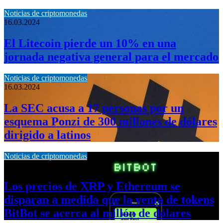
Noticias de criptomonedas
16.03.2024
El Litecoin pierde un 10% en una
jornada negativa general para el mercado
Noticias de criptomonedas
16.03.2024
La SEC acusa a 17 personas por un
esquema Ponzi de 300 millones de dólares
dirigido a latinos
Noticias de criptomonedas
13.03.2024
Los precios de XRP y Ethereum se
disparan a medida que la venta de tokens
BitBot se acerca al millón de dólares