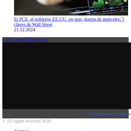
El PCE, el gobierno EE.UU. en stop, guerra de aranceles: 5
claves de Wall Street
21.12.2024
FreeCurrencyRates.com
Cryptocurrency Marke
© All rights reserved 2026
Sitemap