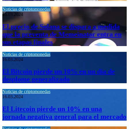
Noticias de criptomonedas
16.03.2024
El precio de Solana se dispara a medida
que la preventa de Memeinator entra en
sus etapas finales
Noticias de criptomonedas
16.03.2024
El Bitcoin pierde un 10% en un día de
desplome generalizado
Noticias de criptomonedas
16.03.2024
El Litecoin pierde un 10% en una
jornada negativa general para el mercado
Noticias de criptomonedas