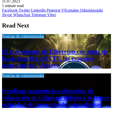
11.07.2023
1 minute read
Facebook
Twitter
LinkedIn
Pinterest
VKontakte
Odnoklassniki
Skype
WhatsApp
Telegram
Viber
Read Next
Noticias de criptomonedas
24.03.2024
El crecimiento de Ethereum cae antes de
la aprobación del ETF, los expertos
apuestan por Algotech
Noticias de criptomonedas
24.03.2024
Needham aumenta la estimación de
valoración de Coinbase debido a la fuerte
actividad de comercio de criptodivisas