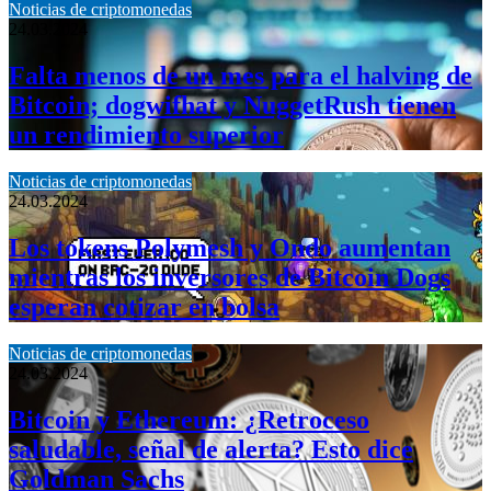
Noticias de criptomonedas
24.03.2024
Falta menos de un mes para el halving de
Bitcoin; dogwifhat y NuggetRush tienen
un rendimiento superior
Noticias de criptomonedas
24.03.2024
Los tokens Polymesh y Ondo aumentan
mientras los inversores de Bitcoin Dogs
esperan cotizar en bolsa
Noticias de criptomonedas
24.03.2024
Bitcoin y Ethereum: ¿Retroceso
saludable, señal de alerta? Esto dice
Goldman Sachs