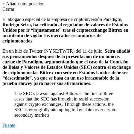
+ Añadir otra posición
Cerrar
El abogado especial de la empresa de criptoinversión Paradigm,
Rodrigo Seira, ha criticado al regulador de valores de Estados
Unidos por ir “injustamente” tras el criptoexchange Bittrex en
un intento de vigilar los mercados secundarios de
criptomonedas
.
En un hilo de Twitter (NYSE:
TWTR
) del 11 de julio,
Seira añadió
sus pensamientos después de la presentación de un amicus
curiae de Paradigm, argumentando que el caso de la Comisión
de Bolsa y Valores de Estados Unidos (SEC) contra el exchange
de criptomonedas Bittrex con sede en Estados Unidos debe ser
“desestimado”, ya que se basa en un uso irrazonable de la
prueba Howey para hacer sus afirmaciones
.
The SEC’s lawsuit against Bittrex is the first of three
cases that the SEC has brought in rapid succession
against crypto exchanges. Through these actions, the
SEC is wrongfully attempting to lay claim over crypto
secondary markets.
Fuente